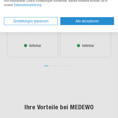
Flaschenkarton für
Flaschen-
Ihre individuellen Cookie-Einstellungen vornehmen. Nähere Hinweise erhalten Sie in
unserer
Datenschutzerklärung
.
0,75 Liter, DHL
Geschenkkarton mit
zertifiziert
Sichtfenster
Einstellungen anpassen
Alle akzeptieren
Aus 5 Varianten wählen
Aus 2 Varianten wählen
1,45 €
/ St.
2,85 €
/ St.
ab
ab
lieferbar
lieferbar
Ihre Vorteile bei MEDEWO