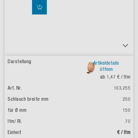
Artikeldetails
öffnen
ab 1,47 €
/ lfm
163.255
250
150
70
€ / lfm