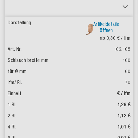
Artikeldetails
öffnen
ab 0,80 €
/ lfm
163.105
100
60
70
€ / lfm
1,29 €
1,12 €
1,01 €
0,91 €