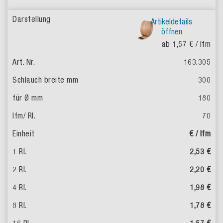
Artikeldetails
öffnen
ab 1,57 €
/ lfm
163.305
300
180
70
€ / lfm
2,53 €
2,20 €
1,98 €
1,78 €
1,57 €