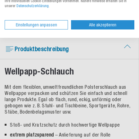
Ihre individuellen Cookie-Einstellungen vornehmen. Nähere Hinweise erhalten Sie in
Umfangreiches Lagersortiment sofort
unserer
Datenschutzerklärung
.
lieferbar oder zum Wunschtermin
Einstellungen anpassen
Alle akzeptieren
Produktbeschreibung
Wellpapp-Schlauch
Mit dem flexiblen, umweltfreundlichen Polsterschlauch aus
Wellpappe verpacken und schützen Sie einfach und schnell
lange Produkte. Egal ob flach, rund, eckig, unförmig oder
gebogen wie z. B. Stuhl- und Tischbeine, Sportgeräte, Rohre,
Stäbe, Bodenbelagsmuster usw.
Stoß- und Kratzschutz durch hochwertige Wellpappe
extrem platzsparend
– Anlieferung auf der Rolle