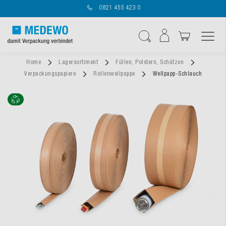
0821 455 423 0
Navigation umschal
Suche
Home
Lagersortiment
Füllen, Polstern, Schützen
Verpackungspapiere
Rollenwellpappe
Wellpapp-Schlauch