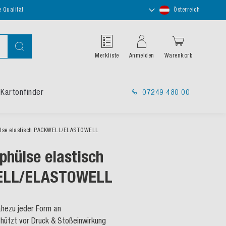
Store
e Qualität
Österreich
auswählen
Suche
Merkliste
Anmelden
Warenkorb
Kartonfinder
07249 480 00
ülse elastisch PACKWELL/ELASTOWELL
phülse elastisch
ELL/ELASTOWELL
ahezu jeder Form an
chützt vor Druck & Stoßeinwirkung