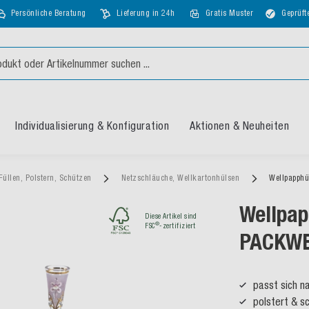
Persönliche Beratung
Lieferung in 24h
Gratis Muster
Geprüft
Individualisierung & Konfiguration
Aktionen & Neuheiten
Füllen, Polstern, Schützen
Netzschläuche, Wellkartonhülsen
Wellpapph
Wellpap
Diese Artikel sind
®
FSC
-zertifiziert
PACKW
passt sich n
polstert & s