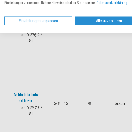
Einstellungen vornehmen. Nähere Hinweise erhalten Sie in unserer
Datenschutzerklärung
.
Einstellungen anpassen
Alle akzeptieren
Artikeldetails
öffnen
548.516
250
weiß
ab 0,276 €
/
St.
Artikeldetails
öffnen
548.515
280
braun
ab 0,287 €
/
St.