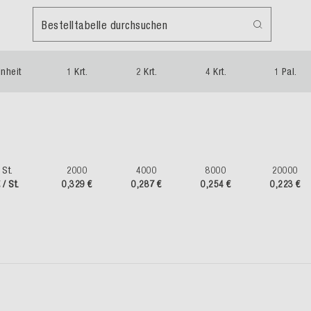
Bestelltabelle durchsuchen
inheit
1 Krt.
2 Krt.
4 Krt.
1 Pal.
St.
2000
4000
8000
20000
 / St.
0,329 €
0,287 €
0,254 €
0,223 €