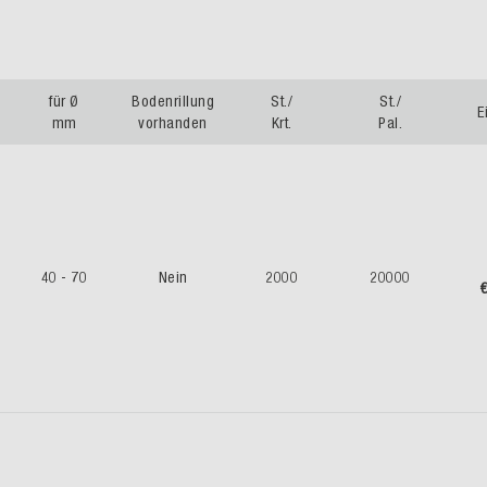
für Ø
Bodenrillung
St./
St./
E
mm
vorhanden
Krt.
Pal.
40 - 70
Nein
2000
20000
€