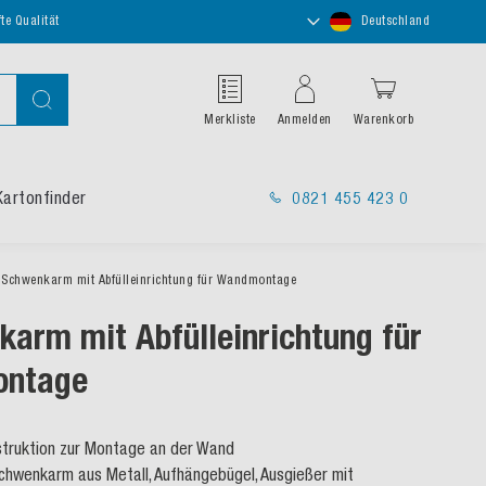
Store
te Qualität
Deutschland
auswählen
Suche
Merkliste
Anmelden
Warenkorb
Kartonfinder
0821 455 423 0
Schwenkarm mit Abfülleinrichtung für Wandmontage
arm mit Abfülleinrichtung für
ntage
truktion zur Montage an der Wand
Schwenkarm aus Metall, Aufhängebügel, Ausgießer mit