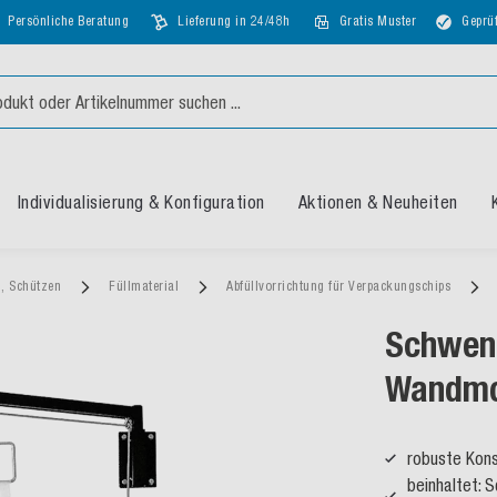
Persönliche Beratung
Lieferung in 24/48h
Gratis Muster
Geprüf
Individualisierung & Konfiguration
Aktionen & Neuheiten
n, Schützen
Füllmaterial
Abfüllvorrichtung für Verpackungschips
Schwenk
Wandmo
robuste Kons
beinhaltet: 