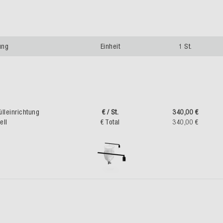
ung
Einheit
1 St.
lleinrichtung
€ / St.
340,00 €
ll
€ Total
340,00 €