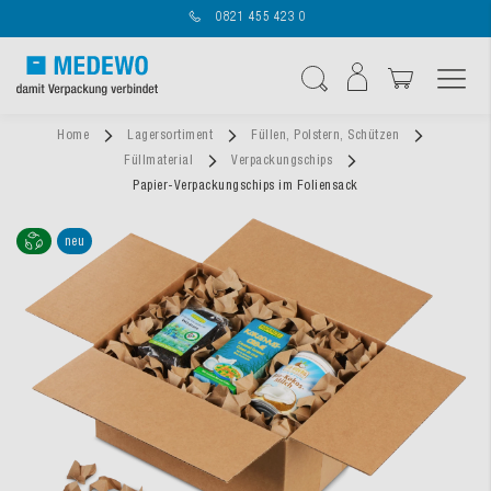
0821 455 423 0
Navigation umschal
Suche
Home
Lagersortiment
Füllen, Polstern, Schützen
Füllmaterial
Verpackungschips
Papier-Verpackungschips im Foliensack
neu