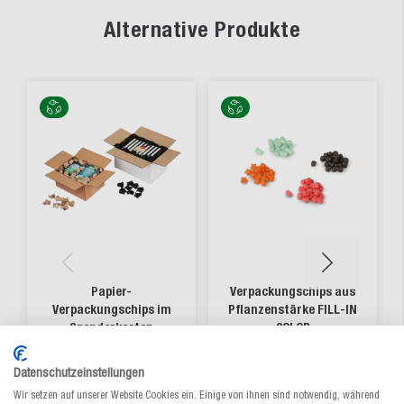
Alternative Produkte
Papier-
Verpackungschips aus
Verpackungschips im
Pflanzenstärke FILL-IN
Spenderkarton
COLOR
Aus 2 Varianten wählen
Aus 4 Varianten wählen
Datenschutzeinstellungen
33,20 €
/ Krt.
20,10 €
/ Sack
ab
ab
Wir setzen auf unserer Website Cookies ein. Einige von ihnen sind notwendig, während