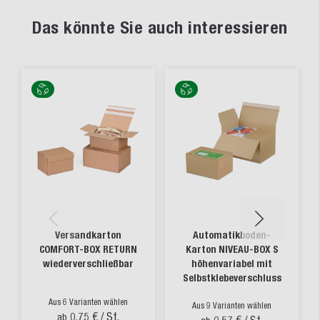
Das könnte Sie auch interessieren
Versandkarton
Automatikboden-
COMFORT-BOX RETURN
Karton NIVEAU-BOX S
wiederverschließbar
höhenvariabel mit
Selbstklebeverschluss
Aus 6 Varianten wählen
Aus 9 Varianten wählen
0,75 €
/ St.
ab
0,57 €
/ St.