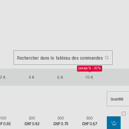
Rechercher dans le tableau des commandes
jusqu'à -35%
2 rl.
4 rl.
6 rl.
10 rl.
Quantité
100
200
300
500
F 0.92
CHF 0.82
CHF 0.75
CHF 0.67