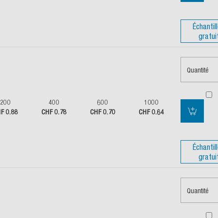
Échantil
gratui
Quantité
200
400
600
1000
F 0.88
CHF 0.78
CHF 0.70
CHF 0.64
Échantil
gratui
Quantité