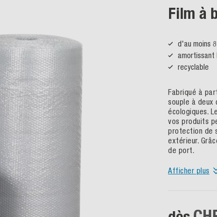
Film à 
d'au moins 8
amortissant 
recyclable
Fabriqué à par
souple à deux c
écologiques. L
vos produits p
protection de 
extérieur. Grâc
de port.
Afficher plus
CHF
dès