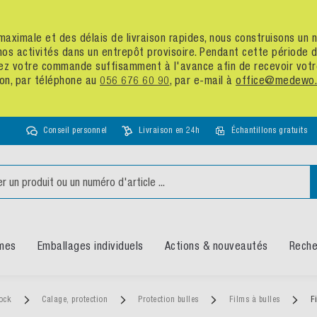
té maximale et des délais de livraison rapides, nous construisons u
nos activités dans un entrepôt provisoire. Pendant cette période
assez votre commande suffisamment à l'avance afin de recevoir vot
ion, par téléphone au
056 676 60 90
, par e-mail à
office@medewo.
Conseil personnel
Livraison en 24h
Échantillons gratuits
mes
Emballages individuels
Actions & nouveautés
Reche
tock
Calage, protection
Protection bulles
Films à bulles
F