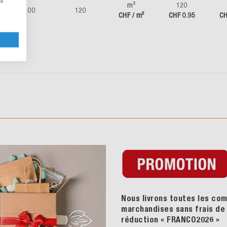
la
m²
120
100
120
CHF / m²
CHF 0.95
CH
Nous livrons toutes les com
marchandises sans frais de p
réduction « FRANCO2026
»