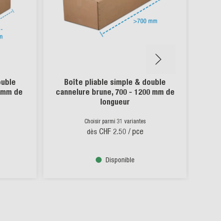
ouble
Boîte pliable simple & double
Ru
9 mm de
cannelure brune, 700 - 1200 mm de
longueur
Choisir parmi 31 variantes
CHF 2.50
/ pce
dès
Disponible