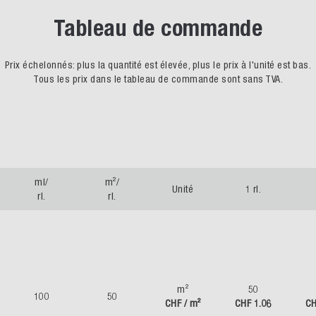
Tableau de commande
Prix échelonnés: plus la quantité est élevée, plus le prix à l'unité est bas.
Tous les prix dans le tableau de commande sont sans TVA.
ml/
m²/
Unité
1 rl.
rl.
rl.
m²
50
100
50
CHF / m²
CHF 1.06
CH