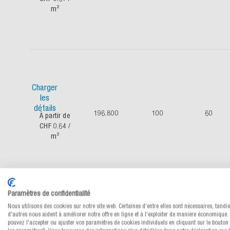
m²
Charger
les
détails
196.800
100
60
À partir de
CHF 0.64
/
m²
Paramètres de confidentialité
Nous utilisons des cookies sur notre site web. Certaines d'entre elles sont nécessaires, tandi
Charger
d'autres nous aident à améliorer notre offre en ligne et à l'exploiter de manière économique.
pouvez l'accepter ou ajuster vos paramètres de cookies individuels en cliquant sur le bouton 
les