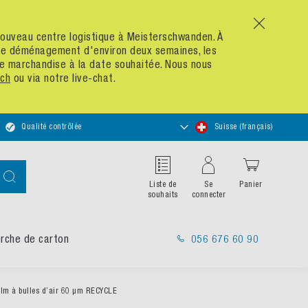
x
n nouveau centre logistique à Meisterschwanden. À
 de déménagement d'environ deux semaines, les
re marchandise à la date souhaitée. Nous nous
ch
ou via notre live-chat.
Choisir
Qualité contrôlée
Suisse (français)
un
magasin
Chercher
Liste de
Se
Panier
souhaits
connecter
rche de carton
056 676 60 90
ilm à bulles d’air 60 µm RECYCLE