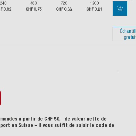
240
480
720
1200
F 0.82
CHF 0.75
CHF 0.66
CHF 0.61
Échantil
gratui
mandes à partir de CHF 50.– de valeur nette de
ort en Suisse – il vous suffit de saisir le code de