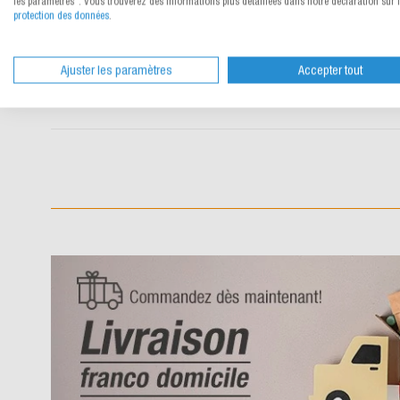
les paramètres". Vous trouverez des informations plus détaillées dans notre déclaration sur 
détails
protection des données
.
196.820
120
60
À partir de
CHF 0.61
/
m²
Ajuster les paramètres
Accepter tout