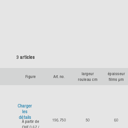
3 articles
largeur
épaisseur
Figure
Art. no.
rouleau cm
films µm
Charger
les
détails
196.750
50
60
À partir de
CHF 0.67
/