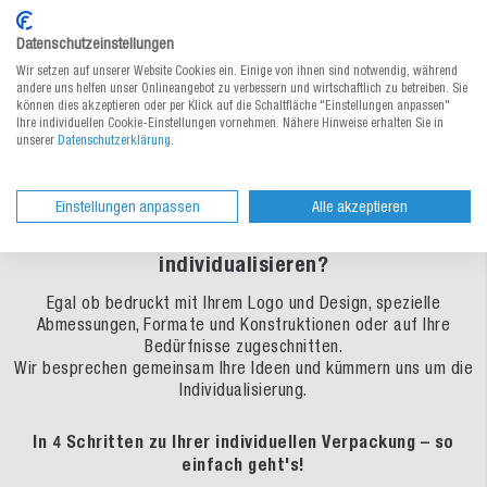
Service & Tipps
Datenschutzeinstellungen
Wir setzen auf unserer Website Cookies ein. Einige von ihnen sind notwendig, während
Dokumente
andere uns helfen unser Onlineangebot zu verbessern und wirtschaftlich zu betreiben. Sie
können dies akzeptieren oder per Klick auf die Schaltfläche "Einstellungen anpassen"
Ihre individuellen Cookie-Einstellungen vornehmen. Nähere Hinweise erhalten Sie in
unserer
Datenschutzerklärung
.
Sie möchten dieses oder ein anderes Produkt
Einstellungen anpassen
Alle akzeptieren
nach Ihren Wünschen und Ideen
individualisieren?
Egal ob bedruckt mit Ihrem Logo und Design, spezielle
Abmessungen, Formate und Konstruktionen oder auf Ihre
Bedürfnisse zugeschnitten.
Wir besprechen gemeinsam Ihre Ideen und kümmern uns um die
Individualisierung.
In 4 Schritten zu Ihrer individuellen Verpackung – so
einfach geht's!