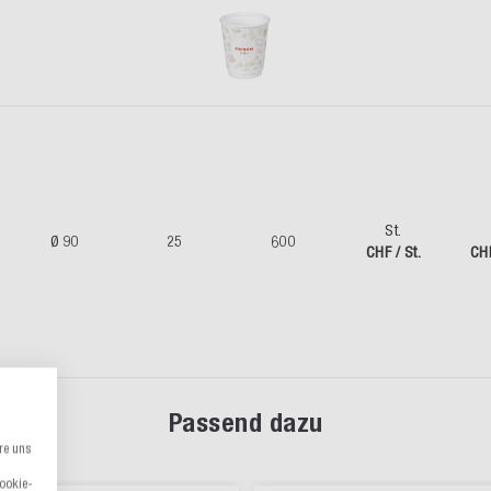
St.
Ø 90
25
600
CHF / St.
CH
Passend dazu
re uns
Cookie-