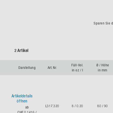
Sparen Sie du
2 Artikel
Füll-Vol.
Ø / Höhe
Darstellung
Art. Nr.
in oz / l
in mm
Artikeldetails
öffnen
L317.320
8 / 0.20
80 / 90
ab
CHF 0.1416
/