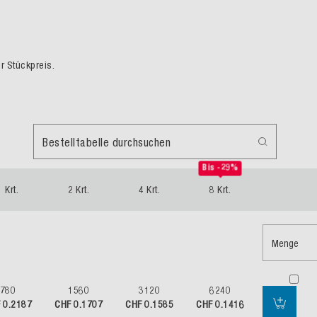
er Stückpreis.
Bestelltabelle durchsuchen
Bis -29%
1 Krt.
2 Krt.
4 Krt.
8 Krt.
Menge
780
1560
3120
6240
 0.2187
CHF 0.1707
CHF 0.1585
CHF 0.1416