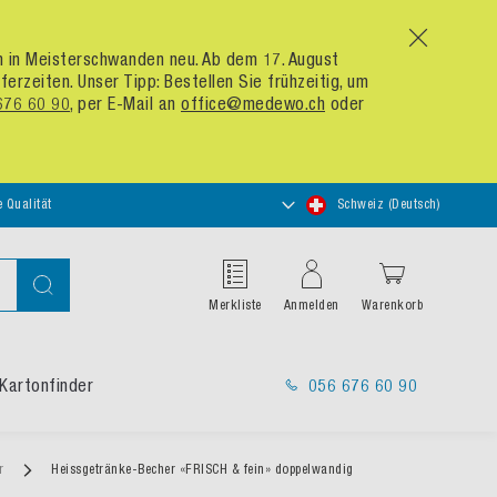
x
um in Meisterschwanden neu. Ab dem 17. August
zeiten. Unser Tipp: Bestellen Sie frühzeitig, um
676 60 90
, per E-Mail an
office@medewo.ch
oder
Store
e Qualität
Schweiz (Deutsch)
auswählen
Suche
Merkliste
Anmelden
Warenkorb
Kartonfinder
056 676 60 90
er
Heissgetränke-Becher «FRISCH & fein» doppelwandig