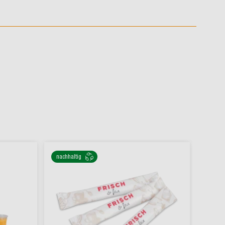
nachhaltig
nachha