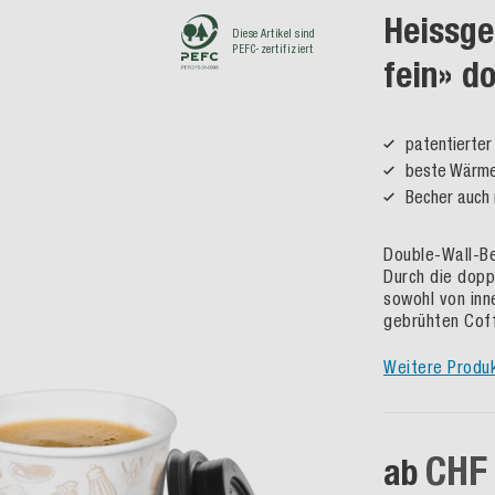
Heissge
Diese Artikel sind
PEFC-zertifiziert
fein» d
patentierte
beste Wärmei
Becher auch 
Double-Wall-Be
Durch die dopp
sowohl von inne
gebrühten Cof
Weitere Produ
CHF
ab