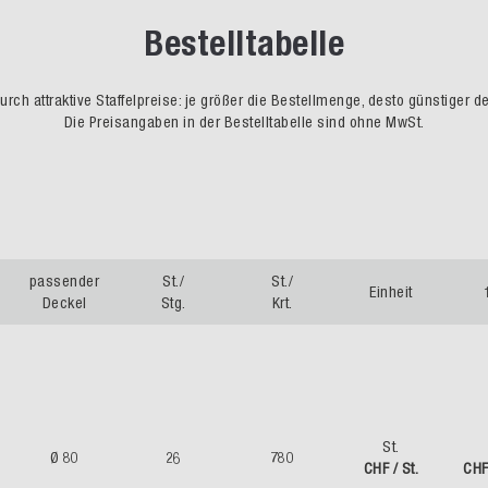
Bestelltabelle
rch attraktive Staffelpreise: je größer die Bestellmenge, desto günstiger d
Die Preisangaben in der Bestelltabelle sind ohne MwSt.
passender
St./
St./
Einheit
Deckel
Stg.
Krt.
St.
Ø 80
26
780
CHF / St.
CHF