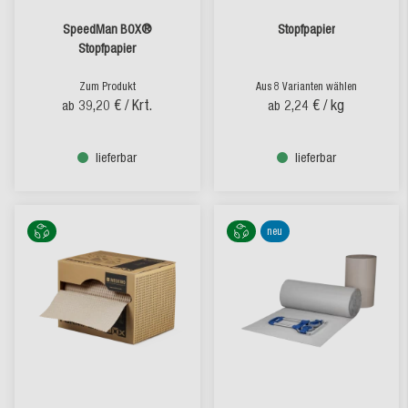
SpeedMan BOX®
Stopfpapier
Stopfpapier
Zum Produkt
Aus 8 Varianten wählen
39,20 €
/ Krt.
2,24 €
/ kg
ab
ab
lieferbar
lieferbar
neu