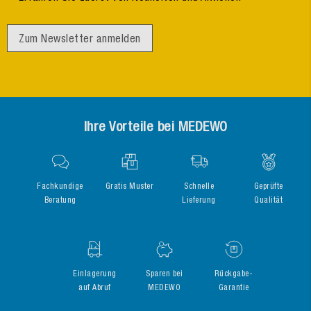
Zum Newsletter anmelden
Ihre Vorteile bei MEDEWO
Fachkundige
Gratis Muster
Schnelle
Geprüfte
Beratung
Lieferung
Qualität
Einlagerung
Sparen bei
Rückgabe-
auf Abruf
MEDEWO
Garantie