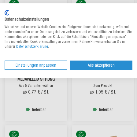
Datenschutzeinstellungen
Wir setzen auf unserer Website Cookies ein. Einige von ihnen sind notwendig, während
andere uns helfen unser Onlineangebot zu verbessern und wirtschaftlich zu betreiben. Sie
können dies akzeptieren oder per Klick auf die Schaltfläche "Einstellungen anpassen"
Ihre individuellen Cookie-Einstellungen vornehmen. Nähere Hinweise erhalten Sie in
unserer
Datenschutzerklärung
.
Einstellungen anpassen
Alle akzeptieren
Wickelverpackung /
Ordner-Versandkarton
Buchverpackung
ORDNERPAC
MECAWELL® STRONG
Aus 5 Varianten wählen
Zum Produkt
0,77 €
/ St.
1,05 €
/ St.
ab
ab
lieferbar
lieferbar