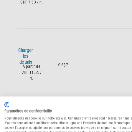
CHF 7.30
/ rl.
Charger
les
détails
119.867
À partir de
CHF 11.65
/
rl.
ø mandrin 76 mm
Paramètres de confidentialité
Nous utilisons des cookies sur notre site web. Certaines d'entre elles sont nécessaires, tandi
d'autres nous aident à améliorer notre offre en ligne et à l'exploiter de manière économique.
pouvez l'accepter ou ajuster vos paramètres de cookies individuels en cliquant sur le bouton 