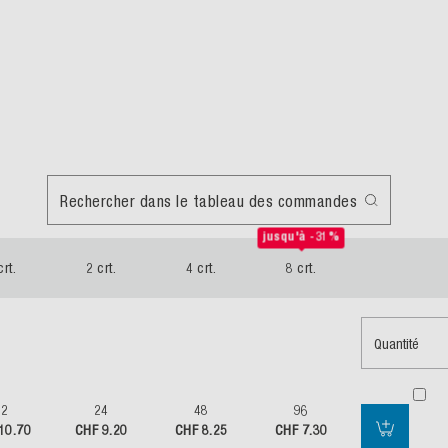
Rechercher dans le tableau des commandes
jusqu'à -31%
crt.
2 crt.
4 crt.
8 crt.
Quantité
12
24
48
96
10.70
CHF 9.20
CHF 8.25
CHF 7.30