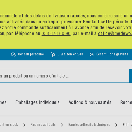
té maximale et des délais de livraison rapides, nous construisons u
nos activités dans un entrepôt provisoire. Pendant cette période
assez votre commande suffisamment à l'avance afin de recevoir vot
ion, par téléphone au
056 676 60 90
, par e-mail à
office@medewo.
Conseil personnel
Livraison en 24h
Échantillons gratuits
mes
Emballages individuels
Actions & nouveautés
Reche
ent en stock
Rubans adhésifs
Bandes adhésifs techniques
Film p