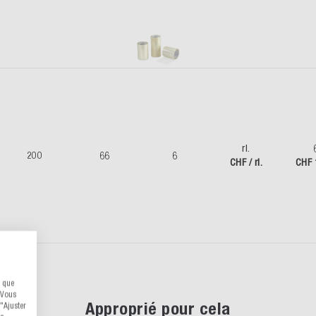
rl.
200
66
6
CHF / rl.
CHF 
s que
 Vous
Approprié pour cela
"Ajuster