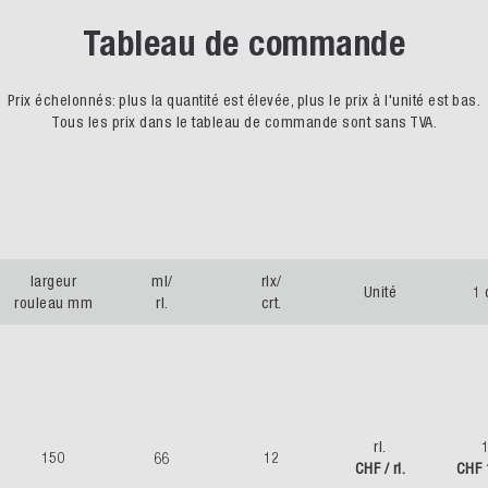
Tableau de commande
Prix échelonnés: plus la quantité est élevée, plus le prix à l'unité est bas.
Tous les prix dans le tableau de commande sont sans TVA.
largeur
ml/
rlx/
Unité
1 
rouleau mm
rl.
crt.
rl.
150
66
12
CHF / rl.
CHF 