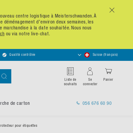
x
n nouveau centre logistique à Meisterschwanden. À
 de déménagement d'environ deux semaines, les
re marchandise à la date souhaitée. Nous nous
ch
ou via notre live-chat.
Choisir
Qualité contrôlée
Suisse (français)
un
magasin
Chercher
Liste de
Se
Panier
souhaits
connecter
rche de carton
056 676 60 90
rotecteur pour étiquettes