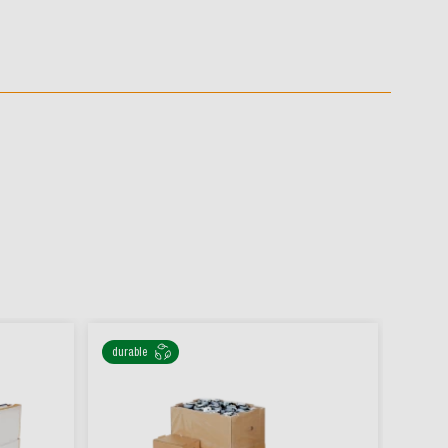
durable
durabl