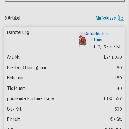
8 Artikel
Maßskizze
Artikeldetails
öffnen
ab 0,087 €
/ St.
L241.060
60
150
40
L135.557
500
€ / St.