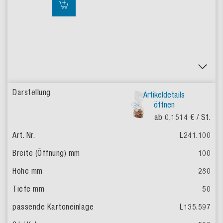
Artikeldetails
öffnen
ab 0,1514 €
/ St.
L241.100
100
280
50
L135.597