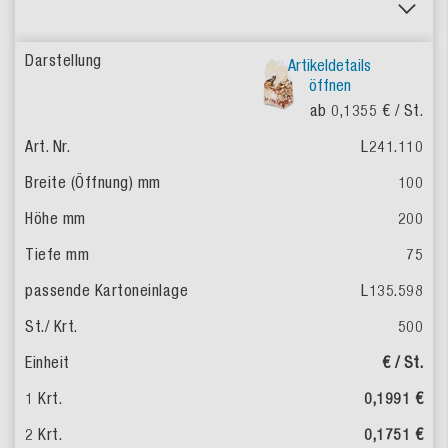
Artikeldetails
öffnen
ab 0,1355 €
/ St.
L241.110
100
200
75
L135.598
500
€ / St.
0,1991 €
0,1751 €