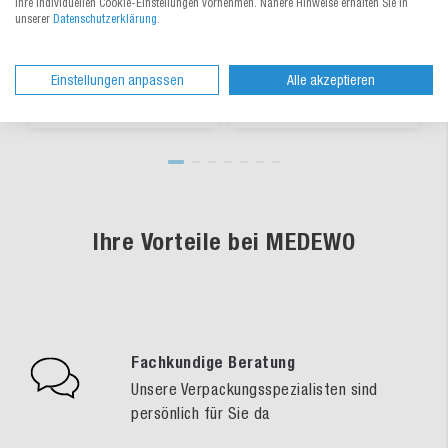
Ihre individuellen Cookie-Einstellungen vornehmen. Nähere Hinweise erhalten Sie in
Aus 5 Varianten wählen
Aus 4 Varianten wählen
unserer
Datenschutzerklärung
.
0,03256 €
/ St.
867,00 €
/ St.
ab
ab
Einstellungen anpassen
Alle akzeptieren
lieferbar
lieferbar
Ihre Vorteile bei MEDEWO
Fachkundige Beratung
Unsere Verpackungsspezialisten sind
persönlich für Sie da