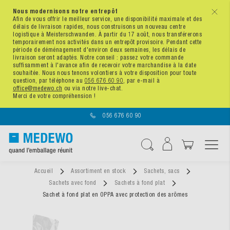
Nous modernisons notre entrepôt
x
Afin de vous offrir le meilleur service, une disponibilité maximale et des
délais de livraison rapides, nous construisons un nouveau centre
logistique à Meisterschwanden. À partir du 17 août, nous transférerons
temporairement nos activités dans un entrepôt provisoire. Pendant cette
période de déménagement d'environ deux semaines, les délais de
livraison seront adaptés. Notre conseil : passez votre commande
suffisamment à l'avance afin de recevoir votre marchandise à la date
souhaitée. Nous nous tenons volontiers à votre disposition pour toute
question, par téléphone au
056 676 60 90
, par e-mail à
office@medewo.ch
ou via notre live-chat.
Merci de votre compréhension !
056 676 60 90
Affichage navigatio
Chercher
Accueil
Assortiment en stock
Sachets, sacs
Sachets avec fond
Sachets à fond plat
Sachet à fond plat en OPPA avec protection des arômes