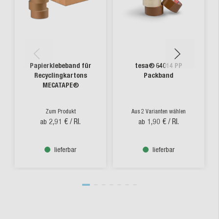
Papierklebeband für
tesa® 64014 PP
Recyclingkartons
Packband
MECATAPE®
Zum Produkt
Aus 2 Varianten wählen
2,91 €
/ Rl.
1,90 €
/ Rl.
ab
ab
lieferbar
lieferbar