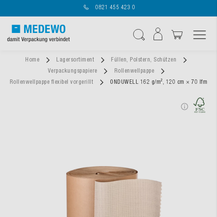
0821 455 423 0
Navigation umschal
Suche
Home
Lagersortiment
Füllen, Polstern, Schützen
Verpackungspapiere
Rollenwellpappe
Rollenwellpappe flexibel vorgerillt
ONDUWELL 162 g/m², 120 cm × 70 lfm