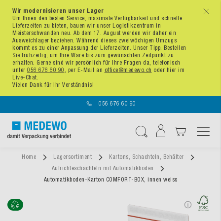
Wir modernisieren unser Lager
x
Um Ihnen den besten Service, maximale Verfügbarkeit und schnelle
Lieferzeiten zu bieten, bauen wir unser Logistikzentrum in
Meisterschwanden neu. Ab dem 17. August werden wir daher ein
Ausweichlager beziehen. Während dieses zweiwöchigen Umzugs
kommt es zu einer Anpassung der Lieferzeiten. Unser Tipp: Bestellen
Sie frühzeitig, um Ihre Ware bis zum gewünschten Zeitpunkt zu
erhalten. Gerne sind wir persönlich für Ihre Fragen da, telefonisch
unter
056 676 60 90
, per E-Mail an
office@medewo.ch
oder hier im
Live-Chat.
Vielen Dank für Ihr Verständnis!
056 676 60 90
Navigation umschal
Suche
Home
Lagersortiment
Kartons, Schachteln, Behälter
Aufrichteschachteln mit Automatikboden
Automatikboden-Karton COMFORT-BOX, innen weiss