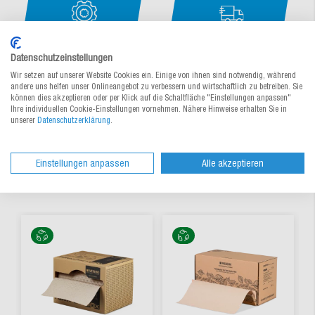
Datenschutzeinstellungen
Wir setzen auf unserer Website Cookies ein. Einige von ihnen sind notwendig, während
andere uns helfen unser Onlineangebot zu verbessern und wirtschaftlich zu betreiben. Sie
Jetzt unverbindlich anfragen ↓
oder rufen Sie uns direkt an
können dies akzeptieren oder per Klick auf die Schaltfläche "Einstellungen anpassen"
unter:
056 676 60 90
Ihre individuellen Cookie-Einstellungen vornehmen. Nähere Hinweise erhalten Sie in
unserer
Datenschutzerklärung
.
Einstellungen anpassen
Alle akzeptieren
Alternative Produkte