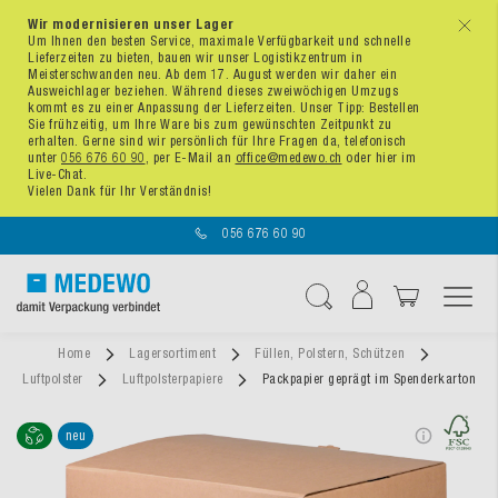
Wir modernisieren unser Lager
x
Um Ihnen den besten Service, maximale Verfügbarkeit und schnelle
Lieferzeiten zu bieten, bauen wir unser Logistikzentrum in
Meisterschwanden neu. Ab dem 17. August werden wir daher ein
Ausweichlager beziehen. Während dieses zweiwöchigen Umzugs
kommt es zu einer Anpassung der Lieferzeiten. Unser Tipp: Bestellen
Sie frühzeitig, um Ihre Ware bis zum gewünschten Zeitpunkt zu
erhalten. Gerne sind wir persönlich für Ihre Fragen da, telefonisch
unter
056 676 60 90
, per E-Mail an
office@medewo.ch
oder hier im
Live-Chat.
Vielen Dank für Ihr Verständnis!
056 676 60 90
Navigation umschal
Suche
Home
Lagersortiment
Füllen, Polstern, Schützen
Luftpolster
Luftpolsterpapiere
Packpapier geprägt im Spenderkarton
neu