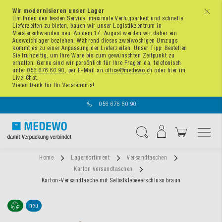
Wir modernisieren unser Lager
x
Um Ihnen den besten Service, maximale Verfügbarkeit und schnelle
Lieferzeiten zu bieten, bauen wir unser Logistikzentrum in
Meisterschwanden neu. Ab dem 17. August werden wir daher ein
Ausweichlager beziehen. Während dieses zweiwöchigen Umzugs
kommt es zu einer Anpassung der Lieferzeiten. Unser Tipp: Bestellen
Sie frühzeitig, um Ihre Ware bis zum gewünschten Zeitpunkt zu
erhalten. Gerne sind wir persönlich für Ihre Fragen da, telefonisch
unter
056 676 60 90
, per E-Mail an
office@medewo.ch
oder hier im
Live-Chat.
Vielen Dank für Ihr Verständnis!
056 676 60 90
Navigation umschal
Suche
Home
Lagersortiment
Versandtaschen
Karton Versandtaschen
Karton-Versandtasche mit Selbstklebeverschluss braun
neu