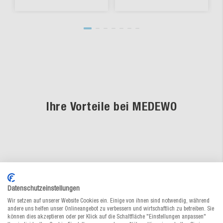
Ihre Vorteile bei MEDEWO
Fachkundige Beratung
Unsere Verpackungsspezialisten sind
Datenschutzeinstellungen
persönlich für Sie da
Wir setzen auf unserer Website Cookies ein. Einige von ihnen sind notwendig, während
andere uns helfen unser Onlineangebot zu verbessern und wirtschaftlich zu betreiben. Sie
Gratis-Muster-Service
können dies akzeptieren oder per Klick auf die Schaltfläche "Einstellungen anpassen"