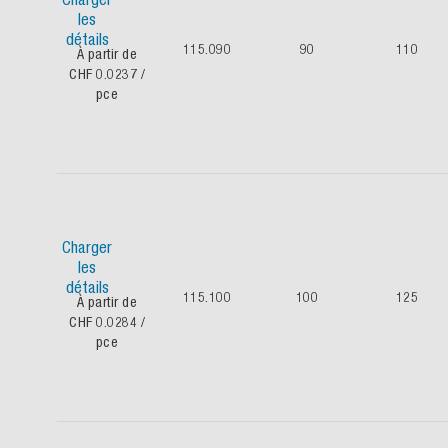
les
détails
115.090
90
110
À partir de
CHF 0.0237
/
pce
Charger
les
détails
115.100
100
125
À partir de
CHF 0.0284
/
pce