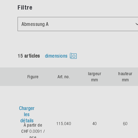
Filtre
Abmessung A
15 articles
dimensions
largeur
hauteur
Figure
Art. no.
mm
mm
Charger
les
détails
115.040
40
60
À partir de
CHF 0.0091
/
pce