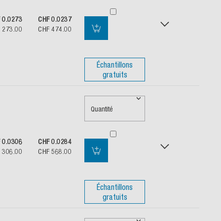
 0.0273
CHF 0.0237
 273.00
CHF 474.00
Échantillons
gratuits
Quantité
 0.0306
CHF 0.0284
 306.00
CHF 568.00
Échantillons
gratuits