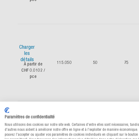
Charger
les
détails
115.050
50
75
À partir de
CHF 0.0102
/
pce
Paramètres de confidentialité
Charger
Nous utilisons des cookies sur notre site web. Certaines d'entre elles sont nécessaires, tandi
les
d'autres nous aident à améliorer notre offre en ligne et à l'exploiter de manière économique.
pouvez l'accepter ou ajuster vos paramètres de cookies individuels en cliquant sur le bouton 
détails