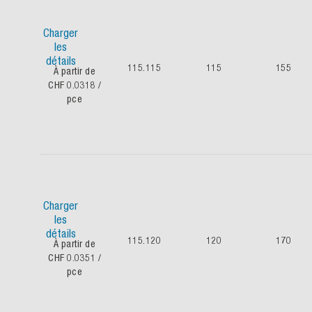
Charger
les
détails
115.115
115
155
À partir de
CHF 0.0318
/
pce
Charger
les
détails
115.120
120
170
À partir de
CHF 0.0351
/
pce