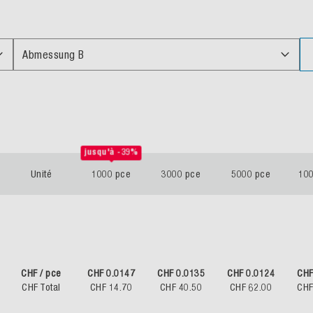
Abmessung B
jusqu'à -39%
Unité
1000 pce
3000 pce
5000 pce
10
CHF / pce
CHF 0.0147
CHF 0.0135
CHF 0.0124
CHF
CHF Total
CHF 14.70
CHF 40.50
CHF 62.00
CHF