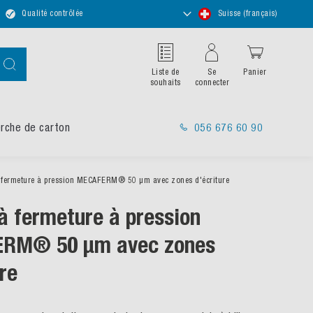
Choisir
Qualité contrôlée
Suisse (français)
un
magasin
Chercher
Liste de
Se
Panier
souhaits
connecter
rche de carton
056 676 60 90
 fermeture à pression MECAFERM® 50 µm avec zones d'écriture
à fermeture à pression
RM® 50 µm avec zones
re