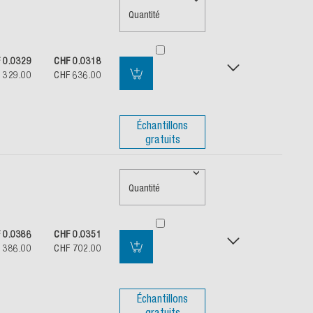
Quantité
 0.0329
CHF 0.0318
 329.00
CHF 636.00
Échantillons
gratuits
Quantité
 0.0386
CHF 0.0351
 386.00
CHF 702.00
Échantillons
gratuits