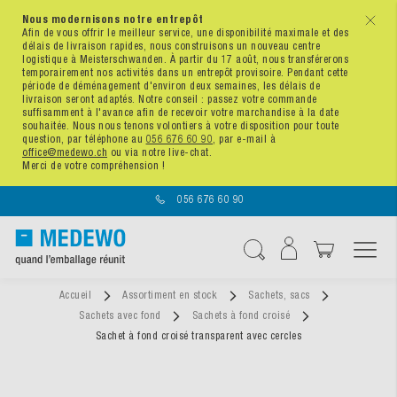
Nous modernisons notre entrepôt
x
Afin de vous offrir le meilleur service, une disponibilité maximale et des
délais de livraison rapides, nous construisons un nouveau centre
logistique à Meisterschwanden. À partir du 17 août, nous transférerons
temporairement nos activités dans un entrepôt provisoire. Pendant cette
période de déménagement d'environ deux semaines, les délais de
livraison seront adaptés. Notre conseil : passez votre commande
suffisamment à l'avance afin de recevoir votre marchandise à la date
souhaitée. Nous nous tenons volontiers à votre disposition pour toute
question, par téléphone au
056 676 60 90
, par e-mail à
office@medewo.ch
ou via notre live-chat.
Merci de votre compréhension !
056 676 60 90
Affichage navigatio
Chercher
Accueil
Assortiment en stock
Sachets, sacs
Sachets avec fond
Sachets à fond croisé
Sachet à fond croisé transparent avec cercles