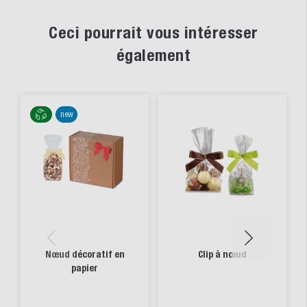
Ceci pourrait vous intéresser
également
new
Nœud décoratif en
Clip à nœud
papier