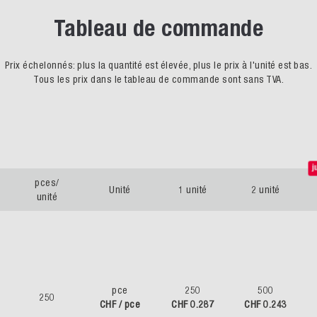
Tableau de commande
Prix échelonnés: plus la quantité est élevée, plus le prix à l'unité est bas.
Tous les prix dans le tableau de commande sont sans TVA.
j
pces/
Unité
1 unité
2 unité
unité
pce
250
500
250
CHF / pce
CHF 0.287
CHF 0.243