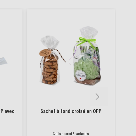
durabl
PP avec
Sachet à fond croisé en OPP
Sach
Choisir parmi 8 variantes