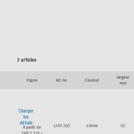
2 articles
largeur
Figure
Art. no.
Couleur
mm
Charger
les
détails
L550.360
crème
60
À partir de
CHF 0.218
/