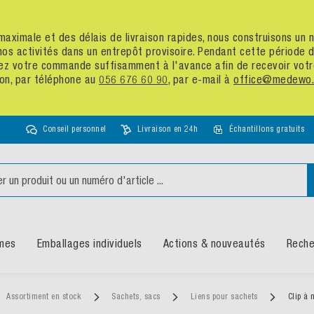
té maximale et des délais de livraison rapides, nous construisons u
nos activités dans un entrepôt provisoire. Pendant cette période
assez votre commande suffisamment à l'avance afin de recevoir vot
ion, par téléphone au
056 676 60 90
, par e-mail à
office@medewo.
Conseil personnel
Livraison en 24h
Échantillons gratuits
mes
Emballages individuels
Actions & nouveautés
Reche
Assortiment en stock
Sachets, sacs
Liens pour sachets
Clip à 