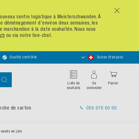
x
n nouveau centre logistique à Meisterschwanden. À
 de déménagement d'environ deux semaines, les
re marchandise à la date souhaitée. Nous nous
ch
ou via notre live-chat.
Choisir
Qualité contrôlée
Suisse (français)
un
magasin
Chercher
Liste de
Se
Panier
souhaits
connecter
rche de carton
056 676 60 90
noeuds en jute