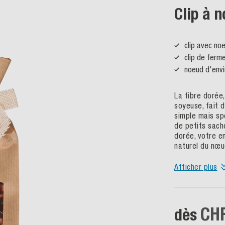
Clip à n
clip avec no
clip de ferme
noeud d'envi
La fibre dorée,
soyeuse, fait 
simple mais spé
de petits sach
dorée, votre e
naturel du nœud
Afficher plus
CHF
dès