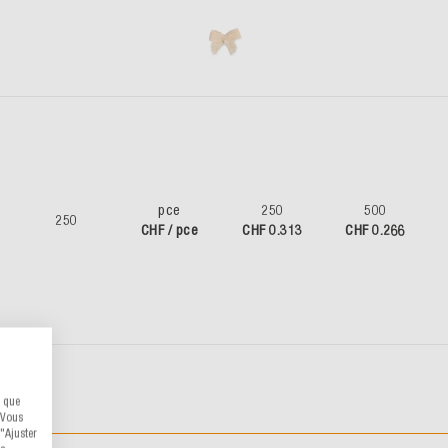
pce
250
500
250
CHF / pce
CHF 0.313
CHF 0.266
s que
 Vous
"Ajuster