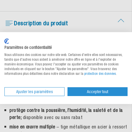
Description du produit
Pochette avec tiges métalliques
Paramètres de confidentialité
Universal
Nous utilisons des cookies sur notre site web. Certaines d'entre elles sont nécessaires,
tandis que d'autres nous aident à améliorer notre offre en ligne et à l'exploiter de
manière économique. Vous pouvez l'accepter ou ajuster vos paramètres de cookies
Optimal pour vos marquages et inscriptions. Pochette avec
individuels en cliquant sur le bouton "Ajuster les paramètres". Vous trouverez des
tiges métalliques robuste et universelle au format A4 et A5,
informations plus détaillées dans notre déclaration sur la
protection des données
.
pour la fixation facile de feuillets d'accompagnement et de
documents sur des caisses grillagées, des boîtes en bois, des
cartons, des conteneurs, etc. dans la production, le stockage
Ajuster les paramètres
Accepter tout
et le transport.
protège contre la poussière, l’humidité, la saleté et de la
perte;
disponible avec ou sans rabat
mise en œuvre multiple
– tige métallique en acier à ressort