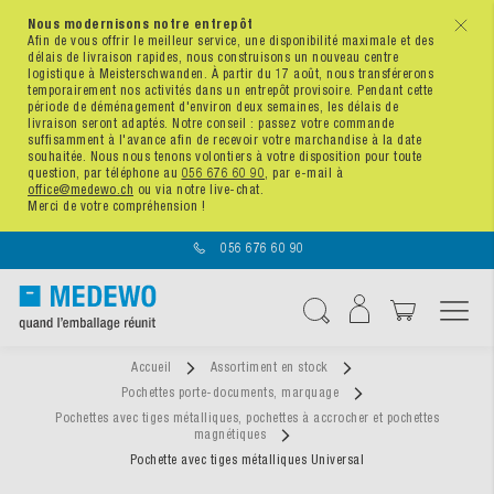
Nous modernisons notre entrepôt
x
Afin de vous offrir le meilleur service, une disponibilité maximale et des
délais de livraison rapides, nous construisons un nouveau centre
logistique à Meisterschwanden. À partir du 17 août, nous transférerons
temporairement nos activités dans un entrepôt provisoire. Pendant cette
période de déménagement d'environ deux semaines, les délais de
livraison seront adaptés. Notre conseil : passez votre commande
suffisamment à l'avance afin de recevoir votre marchandise à la date
souhaitée. Nous nous tenons volontiers à votre disposition pour toute
question, par téléphone au
056 676 60 90
, par e-mail à
office@medewo.ch
ou via notre live-chat.
Merci de votre compréhension !
056 676 60 90
Affichage navigatio
Chercher
Accueil
Assortiment en stock
Pochettes porte-documents, marquage
Pochettes avec tiges métalliques, pochettes à accrocher et pochettes
magnétiques
Pochette avec tiges métalliques Universal