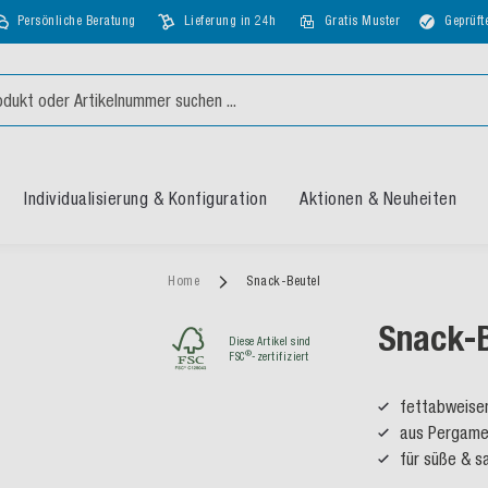
Persönliche Beratung
Lieferung in 24h
Gratis Muster
Geprüft
Individualisierung & Konfiguration
Aktionen & Neuheiten
Home
Snack-Beutel
Snack-B
Diese Artikel sind
®
FSC
-zertifiziert
fettabweise
aus Pergame
für süße & s