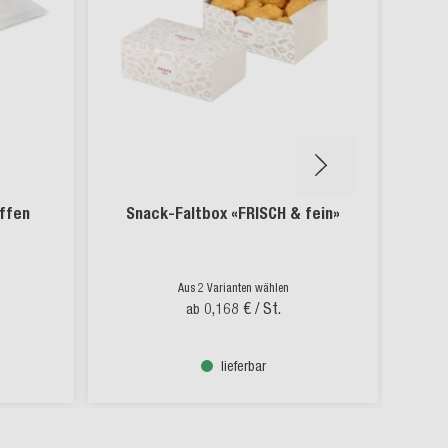
offen
Snack-Faltbox «FRISCH & fein»
Papi
Aus 2 Varianten wählen
0,168 €
/ St.
ab
lieferbar