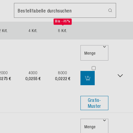
Bestelltabelle durchsuchen
Bis -26%
2 Krt.
4 Krt.
8 Krt.
Menge
2000
4000
8000
0273 €
0,0255 €
0,0222 €
Gratis-
Muster
Menge