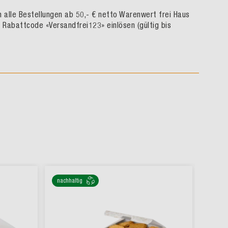
rn alle Bestellungen ab 50,- € netto Warenwert frei Haus
h Rabattcode «Versandfrei123» einlösen (gültig bis
nachhaltig
nachha