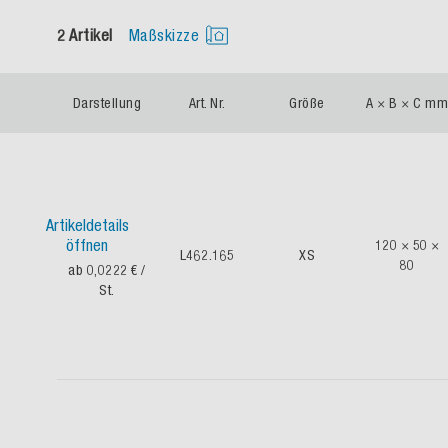
2 Artikel
Maßskizze
Darstellung
Art. Nr.
Größe
A × B × C mm
Artikeldetails
öffnen
120 × 50 ×
L462.165
XS
80
ab 0,0222 €
/
St.