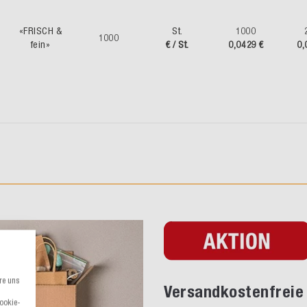
«FRISCH &
St.
1000
1000
fein»
€ / St.
0,0429 €
0,
re uns
Versandkostenfreie 
Cookie-