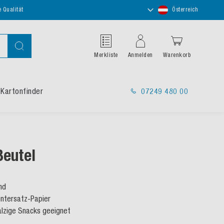
Store
e Qualität
Österreich
auswählen
Suche
Merkliste
Anmelden
Warenkorb
Kartonfinder
07249 480 00
eutel
nd
ntersatz-Papier
alzige Snacks geeignet