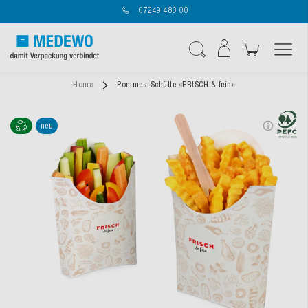
07249 480 00
Navigation umschal
Suche
Home
Pommes-Schütte «FRISCH & fein»
neu