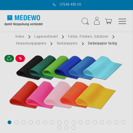
07249 480 00
Navigation umschal
Suche
Home
Lagersortiment
Füllen, Polstern, Schützen
Verpackungspapiere
Seidenpapiere
Seidenpapier farbig
%
SALE