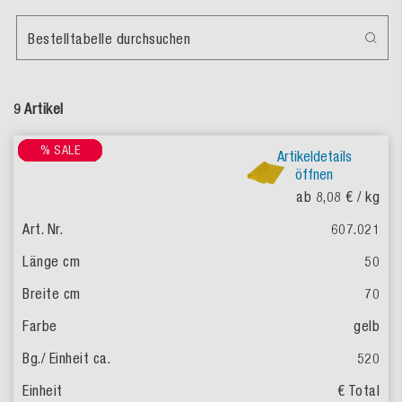
Bestelltabelle durchsuchen
9 Artikel
% SALE
% SALE
% SALE
% SALE
% SALE
Artikeldetails
öffnen
ab 8,08 €
/ kg
607.021
50
70
gelb
520
€ Total