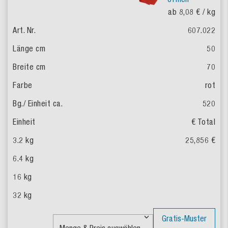
ab 8,08 €
/ kg
607.022
50
70
rot
520
€ Total
25,856 €
Gratis-Muster