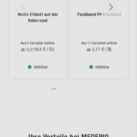
Motiv-Etikett auf der
Packband PP Standard
Rolle rund
Aus 6 Varianten wählen
Aus 10 Varianten wählen
0,01864 €
/ St.
0,77 €
/ Rl.
ab
ab
lieferbar
lieferbar
Ihre Vorteile bei MEDEWO