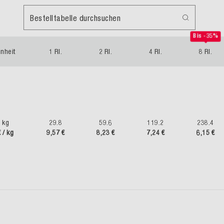
Bestelltabelle durchsuchen
Bis -35%
inheit
1 Rl.
2 Rl.
4 Rl.
8 Rl.
kg
29.8
59.6
119.2
238.4
€ / kg
9,57 €
8,23 €
7,24 €
6,15 €