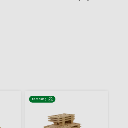
nachhaltig
ressou