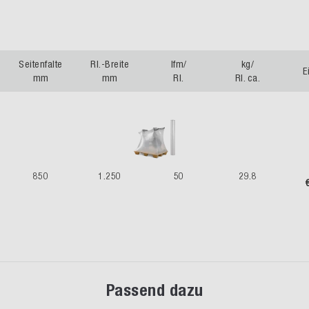
Seitenfalte
Rl.-Breite
lfm/
kg/
E
mm
mm
Rl.
Rl. ca.
850
1.250
50
29.8
Passend dazu