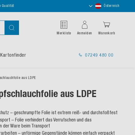
Store
e Qualität
Österreich
auswählen
Suche
Merkliste
Anmelden
Warenkorb
Kartonfinder
07249 480 00
schlauchfolie aus LDPE
fschlauchfolie aus LDPE
hutz – geschrumpfte Folie ist extrem reiß- und durchstoßfest
nsport – Folie verhindert das Verrutschen und das
n der Ware beim Transport
rarbeiten – unförmige Gegenstände können einfach verpackt