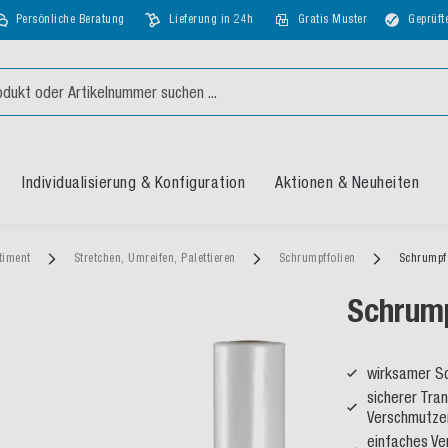
Persönliche Beratung
Lieferung in 24h
Gratis Muster
Geprüft
Individualisierung & Konfiguration
Aktionen & Neuheiten
timent
Stretchen, Umreifen, Palettieren
Schrumpffolien
Schrumpf
Schrump
wirksamer Sc
sicherer Tra
Verschmutze
einfaches Ve