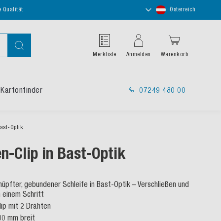
Store
e Qualität
Österreich
auswählen
Suche
Merkliste
Anmelden
Warenkorb
Kartonfinder
07249 480 00
Bast-Optik
en-Clip in Bast-Optik
knüpfter, gebundener Schleife in Bast-Optik – Verschließen und
n einem Schritt
lip mit 2 Drähten
 80 mm breit