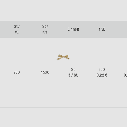
St./
St./
Einheit
1 VE
VE
Krt.
St.
250
250
1500
€ / St.
0,22 €
0