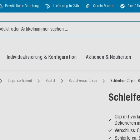
Persönliche Beratung
Lieferung in 24h
Gratis Muster
Geprüft
Individualisierung & Konfiguration
Aktionen & Neuheiten
Lagersortiment
Beutel
Beutelverschlüsse
Schleifen-Clip in 
Schleif
Clip mit ver
Dekorieren i
Verschluss-C
Schleife ca.