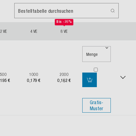
Bestelltabelle durchsuchen
Bis -26%
2 VE
4 VE
8 VE
Menge
500
1000
2000
,195 €
0,179 €
0,162 €
Gratis-
Muster