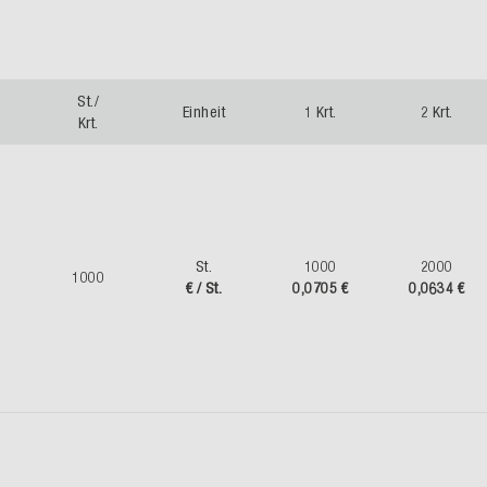
St./
Einheit
1 Krt.
2 Krt.
Krt.
St.
1000
2000
1000
€ / St.
0,0705 €
0,0634 €