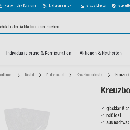
Persönliche Beratung
Lieferung in 24h
Gratis Muster
Geprüft
Individualisierung & Konfiguration
Aktionen & Neuheiten
ortiment
Beutel
Bodenbeutel
Kreuzbodenbeutel
Kreuzbode
Kreuzbo
glasklar & at
reißfest
aus nachwac