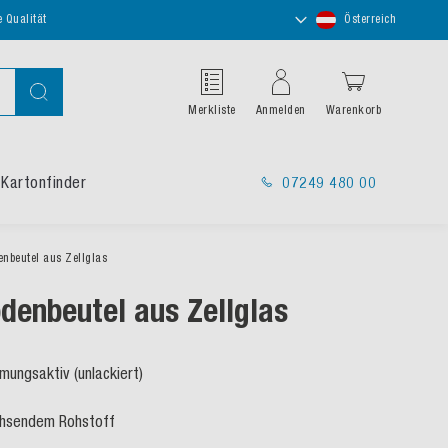
Store
e Qualität
Österreich
auswählen
Suche
Merkliste
Anmelden
Warenkorb
Kartonfinder
07249 480 00
nbeutel aus Zellglas
denbeutel aus Zellglas
mungsaktiv (unlackiert)
hsendem Rohstoff