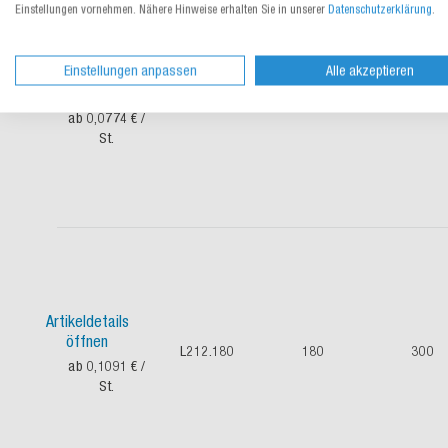
Einstellungen vornehmen. Nähere Hinweise erhalten Sie in unserer
Datenschutzerklärung
.
Einstellungen anpassen
Alle akzeptieren
Artikeldetails
öffnen
L212.145
145
235
ab 0,0774 €
/
St.
Artikeldetails
öffnen
L212.180
180
300
ab 0,1091 €
/
St.