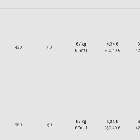
€ / kg
4,34 €
3
420
60
€ Total
260,40 €
42
€ / kg
4,34 €
3
350
60
€ Total
260,40 €
42