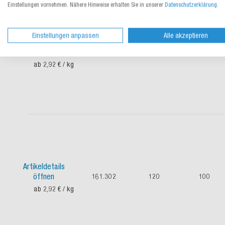
Einstellungen vornehmen. Nähere Hinweise erhalten Sie in unserer
Datenschutzerklärung
.
Einstellungen anpassen
Alle akzeptieren
Artikeldetails
öffnen
161.301
120
80
ab 2,92 €
/ kg
Artikeldetails
öffnen
161.302
120
100
ab 2,92 €
/ kg