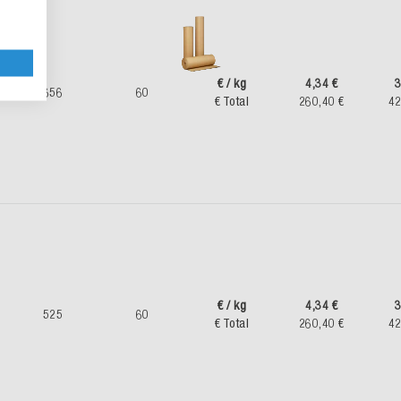
€ / kg
4,34 €
3
656
60
€ Total
260,40 €
42
€ / kg
4,34 €
3
525
60
€ Total
260,40 €
42