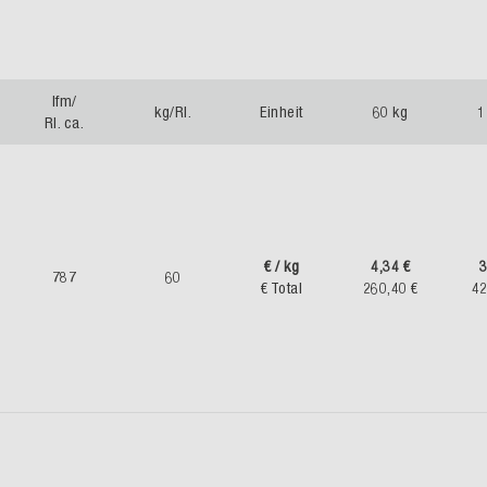
lfm/
kg/Rl.
Einheit
60 kg
1
Rl. ca.
€ / kg
4,34 €
3
787
60
€ Total
260,40 €
42