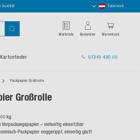
Store
e Qualität
Österreich
auswählen
Suche
Merkliste
Anmelden
Warenkorb
Kartonfinder
07249 480 00
Packpapier Großrolle
ier Großrolle
 60 kg
 Verpackungspapier – vielseitig einsetzbar
onmisch-Packpapier enggerippt, einseitig glatt