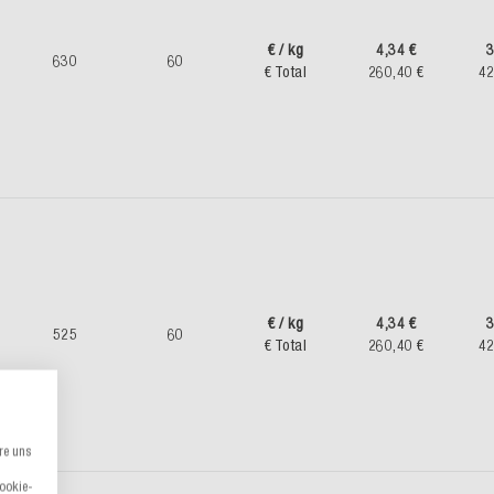
€ / kg
4,34 €
3
630
60
€ Total
260,40 €
42
€ / kg
4,34 €
3
525
60
€ Total
260,40 €
42
re uns
Cookie-