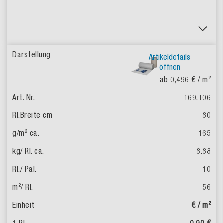
Artikeldetails
öffnen
ab 0,496 €
/ m²
169.106
80
165
8.88
10
56
€ / m²
0,90 €