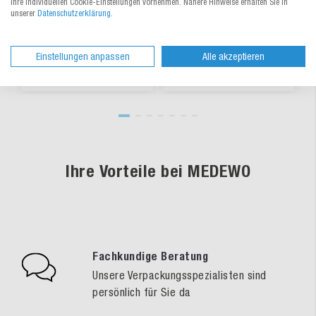
Ihre individuellen Cookie-Einstellungen vornehmen. Nähere Hinweise erhalten Sie in
Zum Produkt
Zum Produkt
unserer
Datenschutzerklärung
.
2,91 €
/ Rl.
1,90 €
/ Rl.
ab
ab
Einstellungen anpassen
Alle akzeptieren
lieferbar
lieferbar
Ihre Vorteile bei MEDEWO
Fachkundige Beratung
Unsere Verpackungsspezialisten sind
persönlich für Sie da