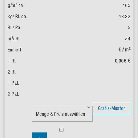
165
13.32
5
84
€ / m²
0,356 €
Gratis-Muster