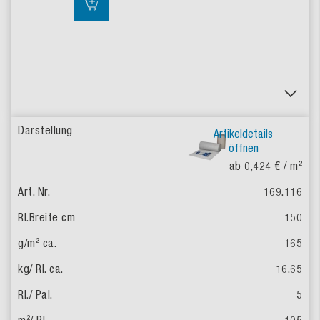
Artikeldetails
öffnen
ab 0,424 €
/ m²
169.116
150
165
16.65
5
105