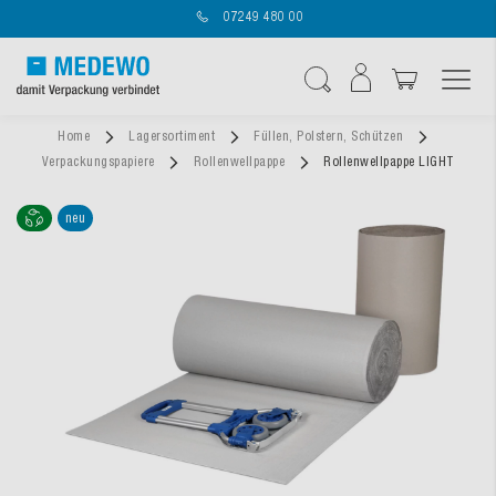
07249 480 00
Navigation umschal
Suche
Home
Lagersortiment
Füllen, Polstern, Schützen
Verpackungspapiere
Rollenwellpappe
Rollenwellpappe LIGHT
neu