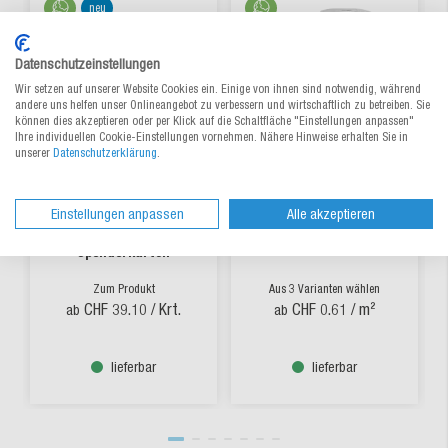
neu
Datenschutzeinstellungen
Wir setzen auf unserer Website Cookies ein. Einige von ihnen sind notwendig, während
andere uns helfen unser Onlineangebot zu verbessern und wirtschaftlich zu betreiben. Sie
können dies akzeptieren oder per Klick auf die Schaltfläche "Einstellungen anpassen"
Ihre individuellen Cookie-Einstellungen vornehmen. Nähere Hinweise erhalten Sie in
unserer
Datenschutzerklärung
.
PE-Schaumstofffolie
Luftpolsterfolie 60 µm
Einstellungen anpassen
Alle akzeptieren
RECYCLING im
RECYCLING
Spenderkarton
Zum Produkt
Aus 3 Varianten wählen
CHF 39.10
/ Krt.
CHF 0.61
/ m²
ab
ab
lieferbar
lieferbar