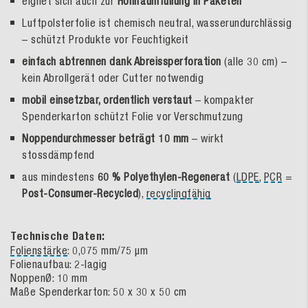
eignet sich auch zur
Hohlraumfüllung in Paketen
Luftpolsterfolie ist chemisch neutral, wasserundurchlässig
– schützt Produkte vor Feuchtigkeit
einfach abtrennen dank Abreissperforation
(alle 30 cm) –
kein Abrollgerät oder Cutter notwendig
mobil einsetzbar, ordentlich verstaut
– kompakter
Spenderkarton schützt Folie vor Verschmutzung
Noppendurchmesser beträgt 10 mm
– wirkt
stossdämpfend
aus mindestens
60 % Polyethylen-Regenerat
(
LDPE
,
PCR
=
Post-Consumer-Recycled
),
recyclingfähig
Technische Daten:
Folienstärke
: 0,075 mm/75 µm
Folienaufbau: 2-lagig
NoppenØ: 10 mm
Maße Spenderkarton: 50 x 30 x 50 cm