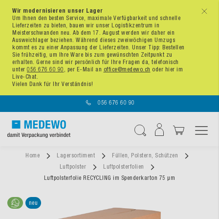
Wir modernisieren unser Lager
x
Um Ihnen den besten Service, maximale Verfügbarkeit und schnelle
Lieferzeiten zu bieten, bauen wir unser Logistikzentrum in
Meisterschwanden neu. Ab dem 17. August werden wir daher ein
Ausweichlager beziehen. Während dieses zweiwöchigen Umzugs
kommt es zu einer Anpassung der Lieferzeiten. Unser Tipp: Bestellen
Sie frühzeitig, um Ihre Ware bis zum gewünschten Zeitpunkt zu
erhalten. Gerne sind wir persönlich für Ihre Fragen da, telefonisch
unter
056 676 60 90
, per E-Mail an
office@medewo.ch
oder hier im
Live-Chat.
Vielen Dank für Ihr Verständnis!
056 676 60 90
Navigation umschal
Suche
Home
Lagersortiment
Füllen, Polstern, Schützen
Luftpolster
Luftpolsterfolien
Luftpolsterfolie RECYCLING im Spenderkarton 75 µm
neu