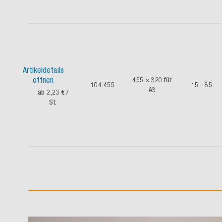
Artikeldetails
öffnen
455 × 320 für
104.455
15 - 85
A3
ab 2,23 €
/
St.