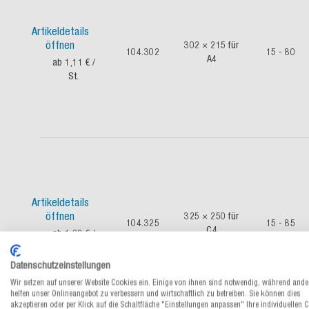
Artikeldetails
öffnen
302 × 215 für
104.302
15 - 80
A4
ab 1,11 €
/
St.
Artikeldetails
öffnen
325 × 250 für
104.325
15 - 85
C4
ab 1,28 €
/
St.
Datenschutzeinstellungen
Wir setzen auf unserer Website Cookies ein. Einige von ihnen sind notwendig, während ande
helfen unser Onlineangebot zu verbessern und wirtschaftlich zu betreiben. Sie können dies
akzeptieren oder per Klick auf die Schaltfläche "Einstellungen anpassen" Ihre individuellen 