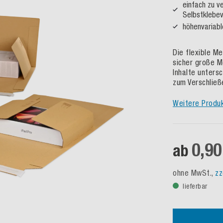
einfach zu v
Selbstklebev
höhenvariab
Die flexible M
sicher große M
Inhalte unters
zum Verschließ
Weitere Produ
0,90
ab
ohne MwSt.,
zz
lieferbar