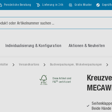
Persönliche Beratung
Lieferung in 24h
Gratis Muster
Geprüft
Individualisierung & Konfiguration
Aktionen & Neuheiten
ehälter
Versandkartons
Buchverpackungen, Wickelverpackungen
Kreuzve
Diese Artikel sind
®
FSC
-zertifiziert
MECAW
Seitenklappe
Beide Hände 