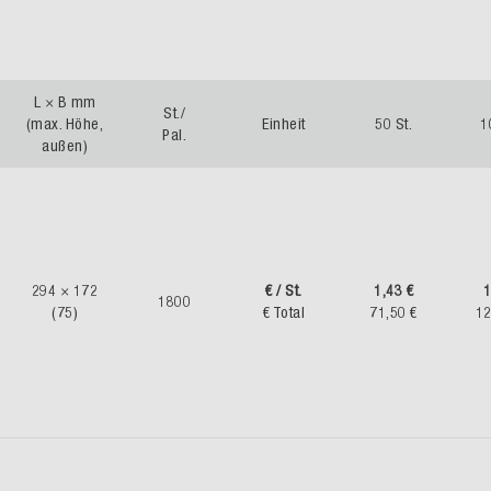
L × B mm
St./
(max. Höhe,
Einheit
50 St.
1
Pal.
außen)
294 × 172
€ / St.
1,43 €
1
1800
(75)
€ Total
71,50 €
12