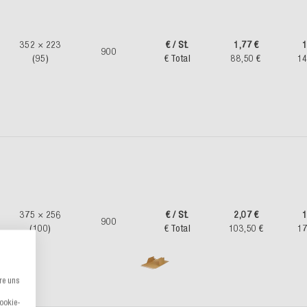
352 × 223
€ / St.
1,77 €
1
900
(95)
€ Total
88,50 €
14
375 × 256
€ / St.
2,07 €
1
900
(100)
€ Total
103,50 €
17
re uns
Cookie-