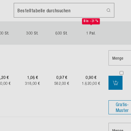
Bestelltabelle durchsuchen
Bis -31%
00 St.
300 St.
600 St.
1 Pal.
Menge
,20 €
1,06 €
0,97 €
0,90 €
0,00 €
318,00 €
582,00 €
1.620,00 €
Gratis-
Muster
Menge