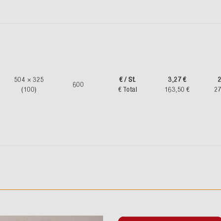
504 × 325
€ / St.
3,27 €
2
600
(100)
€ Total
163,50 €
27