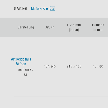
6 Artikel
Maßskizze
L × B mm
Füllhöhe
Darstellung
Art. Nr.
(innen)
in mm
Artikeldetails
öffnen
104.245
245 × 165
15 - 60
ab 0,90 €
/
St.