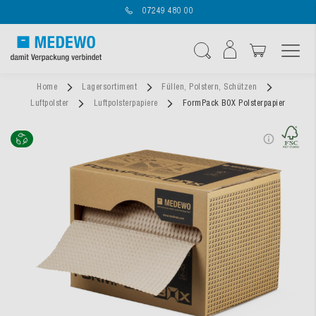
07249 480 00
Navigation umschal
Suche
Home
Lagersortiment
Füllen, Polstern, Schützen
Luftpolster
Luftpolsterpapiere
FormPack BOX Polsterpapier