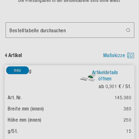
Die Preisangaben in der Bestelltabelle sind ohne MwSt.
Bestelltabelle durchsuchen
4 Artikel
Maßskizze
neu
neu
neu
Artikeldetails
öffnen
ab 0,301 €
/ St.
145.380
380
250
15