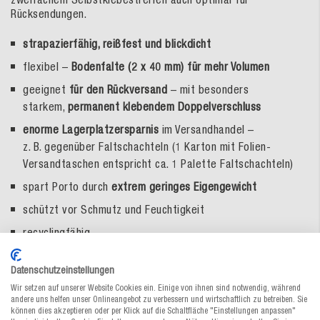
Rücksendungen.
strapazierfähig, reißfest und blickdicht
flexibel –
Bodenfalte (2 x 40 mm) für mehr Volumen
geeignet
für den Rückversand
– mit besonders
starkem,
permanent klebendem Doppelverschluss
enorme Lagerplatzersparnis
im Versandhandel –
z. B. gegenüber Faltschachteln (1 Karton mit Folien-
Versandtaschen entspricht ca. 1 Palette Faltschachteln)
spart Porto durch
extrem geringes Eigengewicht
schützt vor Schmutz und Feuchtigkeit
recyclingfähig
Datenschutzeinstellungen
Folienstärke
:
0,060 mm/60 µm
Wir setzen auf unserer Website Cookies ein. Einige von ihnen sind notwendig, während
Material:
PE-Coex-Folie, blickdicht, außen weiß, innen
andere uns helfen unser Onlineangebot zu verbessern und wirtschaftlich zu betreiben. Sie
schwarz
können dies akzeptieren oder per Klick auf die Schaltfläche "Einstellungen anpassen"