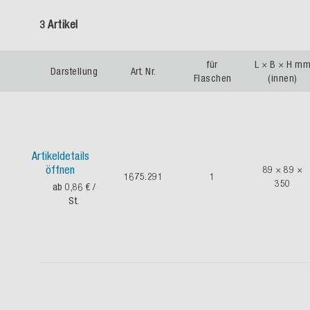
3 Artikel
für
L × B × H m
Darstellung
Art. Nr.
Flaschen
(innen)
Artikeldetails
öffnen
89 × 89 ×
1675.291
1
350
ab 0,86 €
/
St.