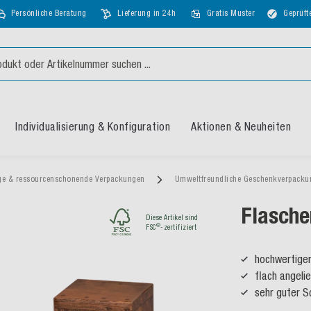
Persönliche Beratung
Lieferung in 24h
Gratis Muster
Geprüft
Individualisierung & Konfiguration
Aktionen & Neuheiten
ge & ressourcenschonende Verpackungen
Umweltfreundliche Geschenkverpack
Flasche
Diese Artikel sind
®
FSC
-zertifiziert
hochwertiger
flach angeli
sehr guter S