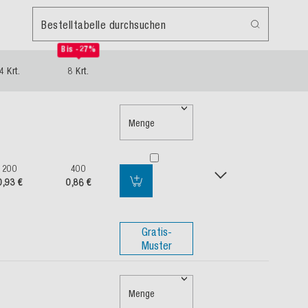
Bestelltabelle durchsuchen
Bis -27%
4 Krt.
8 Krt.
Menge
200
400
0,93 €
0,86 €
Gratis-
Muster
Menge