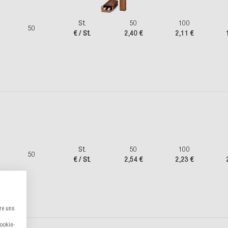
St.
50
100
50
€ / St.
2,40 €
2,11 €
St.
50
100
50
€ / St.
2,54 €
2,23 €
re uns
Cookie-