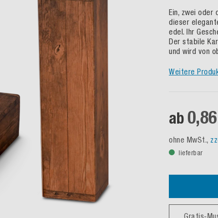
Ein, zwei oder
dieser elegant
edel. Ihr Gesc
Der stabile Ka
und wird von ob
Weitere Produ
0,86
ab
ohne MwSt.,
zz
lieferbar
Gratis-Mu