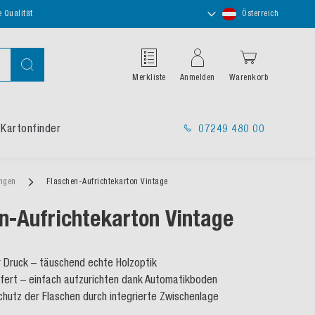
Store
e Qualität
Österreich
auswählen
Suche
Merkliste
Anmelden
Warenkorb
Kartonfinder
07249 480 00
ungen
Flaschen-Aufrichtekarton Vintage
n-Aufrichtekarton Vintage
 Druck – täuschend echte Holzoptik
efert – einfach aufzurichten dank Automatikboden
chutz der Flaschen durch integrierte Zwischenlage