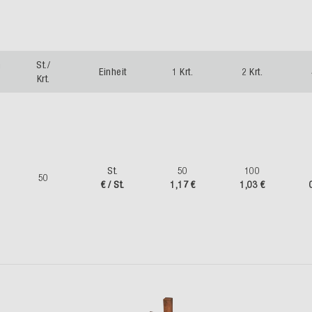
m
St./
Einheit
1 Krt.
2 Krt.
Krt.
St.
50
100
50
€ / St.
1,17 €
1,03 €