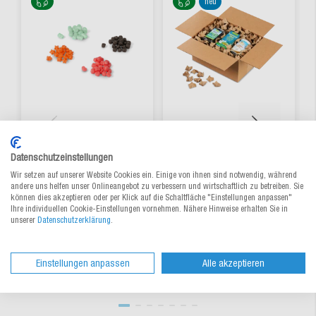
neu
Verpackungschips aus
Papier-
Datenschutzeinstellungen
Pflanzenstärke FILL-IN
Verpackungschips im
COLOR
Foliensack
Wir setzen auf unserer Website Cookies ein. Einige von ihnen sind notwendig, während
andere uns helfen unser Onlineangebot zu verbessern und wirtschaftlich zu betreiben. Sie
können dies akzeptieren oder per Klick auf die Schaltfläche "Einstellungen anpassen"
Aus 4 Varianten wählen
Zum Produkt
Ihre individuellen Cookie-Einstellungen vornehmen. Nähere Hinweise erhalten Sie in
20,10 €
/ Sack
54,75 €
/ Sack
ab
ab
unserer
Datenschutzerklärung
.
lieferbar
lieferbar
Einstellungen anpassen
Alle akzeptieren