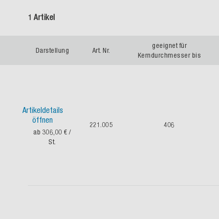
1 Artikel
geeignet für
Darstellung
Art. Nr.
Kerndurchmesser bis
Artikeldetails
öffnen
221.005
406
ab 306,00 €
/
St.