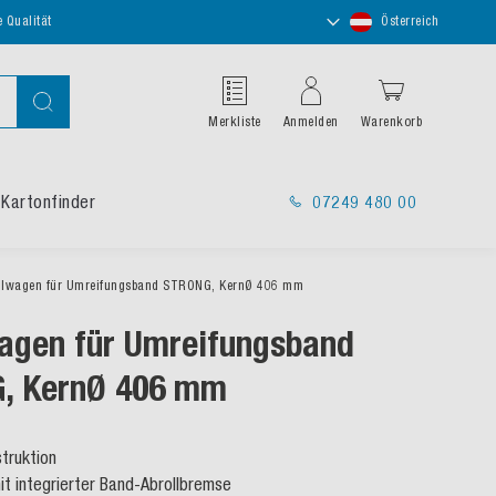
Store
e Qualität
Österreich
auswählen
Suche
Merkliste
Anmelden
Warenkorb
Kartonfinder
07249 480 00
llwagen für Umreifungsband STRONG, KernØ 406 mm
agen für Umreifungsband
, KernØ 406 mm
truktion
mit integrierter Band-Abrollbremse