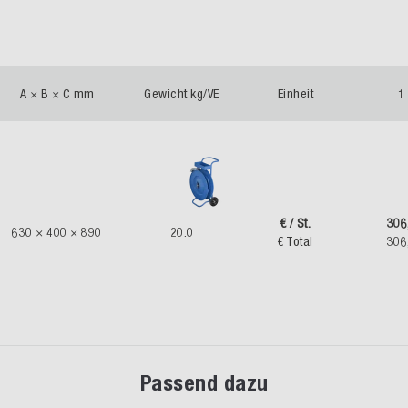
A × B × C mm
Gewicht kg/VE
Einheit
1 
€ / St.
306
630 × 400 × 890
20.0
€ Total
306
Passend dazu