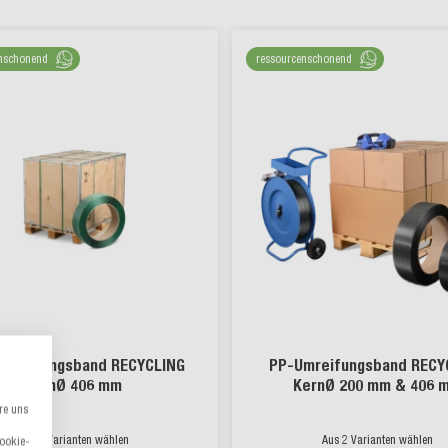
nschonend
ressourcenschonend
Umreifungsband RECYCLING
PP-Umreifungsband RECY
KernØ 406 mm
KernØ 200 mm & 406 
re uns
Aus 6 Varianten wählen
Aus 2 Varianten wählen
Cookie-