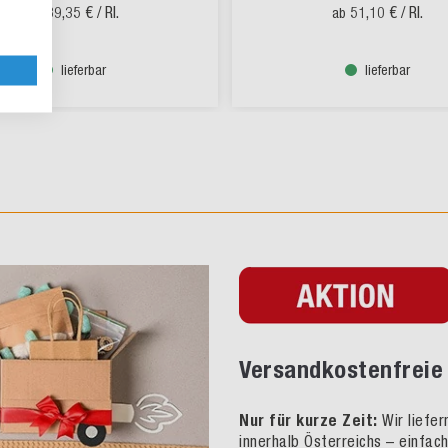
89,35 €
/ Rl.
51,10 €
/ Rl.
ab
ab
lieferbar
lieferbar
Versandkostenfreie 
Nur für kurze Zeit:
Wir liefe
innerhalb Österreichs – einfac