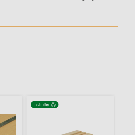
nachhaltig
nachha