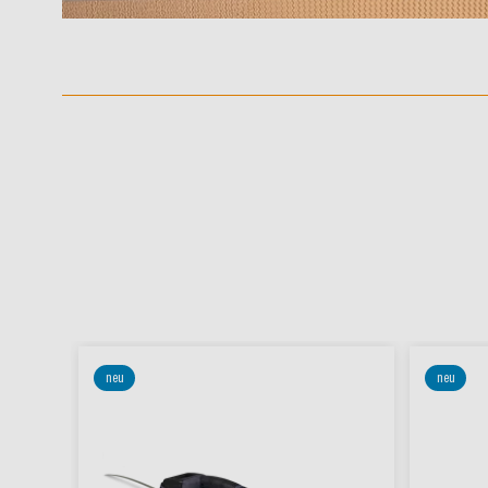
neu
neu