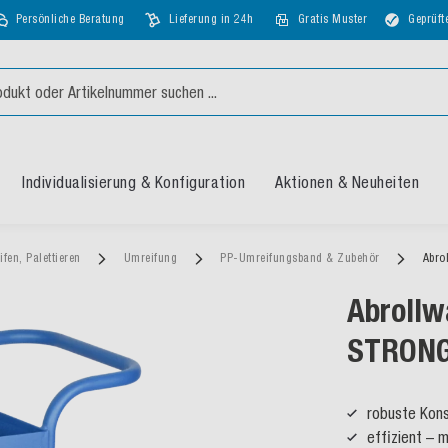
Persönliche Beratung
Lieferung in 24h
Gratis Muster
Geprüft
Individualisierung & Konfiguration
Aktionen & Neuheiten
ifen, Palettieren
Umreifung
PP-Umreifungsband & Zubehör
Abro
Abrollw
STRONG
robuste Kons
effizient – 