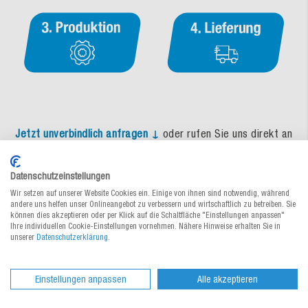
Jetzt unverbindlich anfragen ↓
oder rufen Sie uns direkt an
unter:
0821 455 423 0
Datenschutzeinstellungen
Jetzt Produktvergleich ansehen
Wir setzen auf unserer Website Cookies ein. Einige von ihnen sind notwendig, während
andere uns helfen unser Onlineangebot zu verbessern und wirtschaftlich zu betreiben. Sie
können dies akzeptieren oder per Klick auf die Schaltfläche "Einstellungen anpassen"
Ihre individuellen Cookie-Einstellungen vornehmen. Nähere Hinweise erhalten Sie in
Wenn es um den Versand, die Einlagerung oder
unserer
Datenschutzerklärung
.
Kommissionierung von Ware geht, sind Kartons nicht aus
unserem Alltag wegzudenken. Flach und darum
platzsparend angeliefert, schnell aufgerichtet, mit hoher
Einstellungen anpassen
Alle akzeptieren
Schutzfunktion für den Inhalt sowie in unterschiedlichen
Größen und Bauarten erhältlich, eignen sie sich für