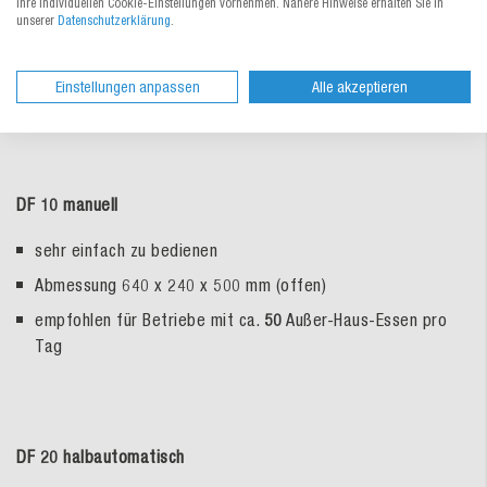
Ihre individuellen Cookie-Einstellungen vornehmen. Nähere Hinweise erhalten Sie in
unserer
Datenschutzerklärung
.
schnell auswechselbare Siegelrahmen
hygienisch –
schnell zu reinigen
, da komplett aus Edelstahl
Einstellungen anpassen
Alle akzeptieren
machen geeignete Schalen absolut auslaufsicher
DF 10 manuell
sehr einfach zu bedienen
Abmessung 640 x 240 x 500 mm (offen)
empfohlen für Betriebe mit ca.
50
Außer-Haus-Essen pro
Tag
DF 20 halbautomatisch