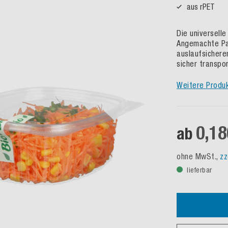
aus rPET
Die universell
Angemachte Pa
auslaufsichere
sicher transpor
Weitere Produ
0,18
ab
ohne MwSt.,
zz
lieferbar