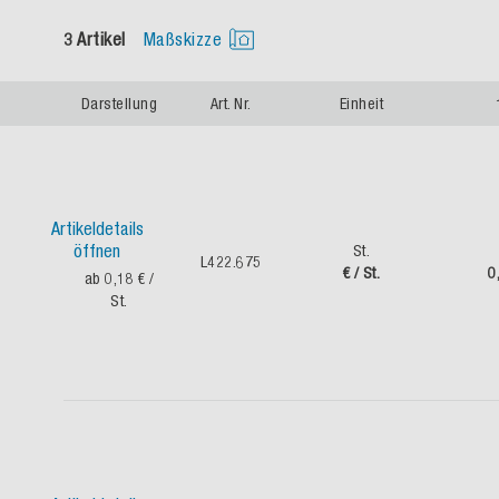
3 Artikel
Maßskizze
Darstellung
Art. Nr.
Einheit
Artikeldetails
öffnen
St.
L422.675
€ / St.
0
ab 0,18 €
/
St.