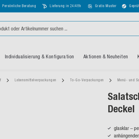
Persönliche Beratung
Lieferung in 24/48h
Gratis Muster
Geprüf
Individualisierung & Konfiguration
Aktionen & Neuheiten
rf
Lebensmittelverpackungen
To-Go-Verpackungen
Menü- und S
Salatsc
Deckel
glasklar – p
anhängender,