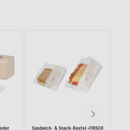
nachha
ender
Sandwich- & Snack-Beutel «FRISCH
S