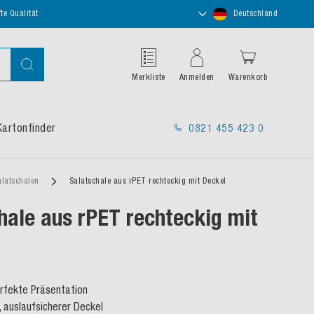
Store
te Qualität
Deutschland
auswählen
Suche
Merkliste
Anmelden
Warenkorb
Kartonfinder
0821 455 423 0
alatschalen
Salatschale aus rPET rechteckig mit Deckel
hale aus rPET rechteckig mit
erfekte Präsentation
 auslaufsicherer Deckel