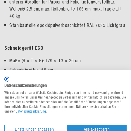
unterer Abroller für Papier und Folie tiefenverstellbar,
WellenØ 2,5 cm, max. Rollenbreite 165 cm, max. Tragkraft
40 kg
Stahlbauteile epoxidpulverbeschichtet RAL 7035 Lichtgrau
Schneidgerät ECO
Maße (B × T × H): 179 × 13 × 20 cm
Schneidbreite: 155 cm
für Packpapier, Luftpolsterfolie, Schaum, usw.
Datenschutzeinstellungen
2 Materialien gleichzeitig verarbeitbar
Wir setzen auf unserer Website Cookies ein. Einige von ihnen sind notwendig, während
andere uns helfen unser Onlineangebot zu verbessern und wirtschaftlich zu betreiben. Sie
Ersatzmesser auf Anfrage erhältlich
können dies akzeptieren oder per Klick auf die Schaltfläche "Einstellungen anpassen"
Ihre individuellen Cookie-Einstellungen vornehmen. Nähere Hinweise erhalten Sie in
unserer
Datenschutzerklärung
.
Ablageboden ECO
Einstellungen anpassen
Alle akzeptieren