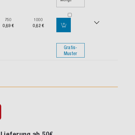
750
1000
0,69 €
0,62 €
Gratis-
Muster
Lieferung ab 50€