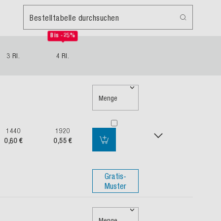
Bestelltabelle durchsuchen
Bis -25%
3 Rl.
4 Rl.
Menge
1440
1920
0,60 €
0,55 €
Gratis-
Muster
Menge