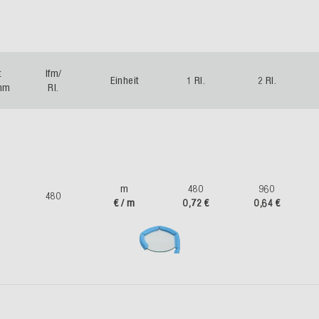
t
lfm/
Einheit
1 Rl.
2 Rl.
 mm
Rl.
m
480
960
480
€ / m
0,72 €
0,64 €