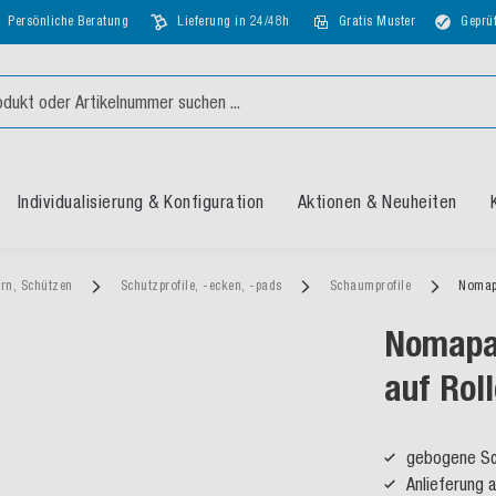
Persönliche Beratung
Lieferung in 24/48h
Gratis Muster
Geprüf
Individualisierung & Konfiguration
Aktionen & Neuheiten
ern, Schützen
Schutzprofile, -ecken, -pads
Schaumprofile
Nomap
Nomapa
auf Rol
gebogene Sch
Anlieferung 