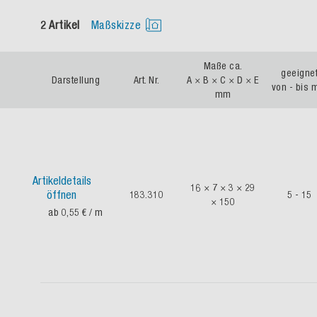
2 Artikel
Maßskizze
Maße ca.
geeigne
Darstellung
Art. Nr.
A × B × C × D × E
von - bis
mm
Artikeldetails
16 × 7 × 3 × 29
öffnen
183.310
5 - 15
× 150
ab 0,55 €
/ m