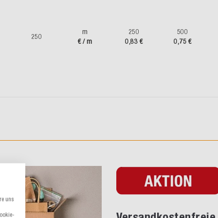
m
250
500
250
€ / m
0,83 €
0,75 €
re uns
Versandkostenfreie 
Cookie-