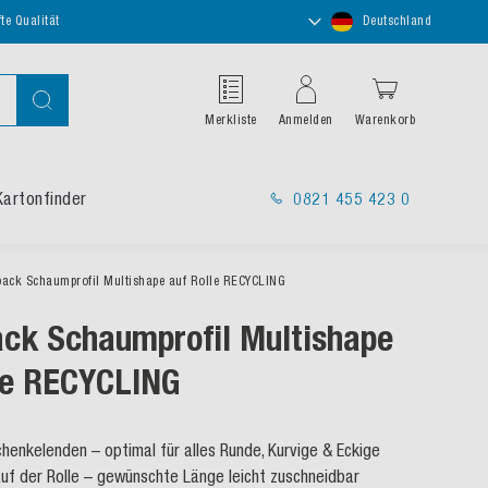
Store
te Qualität
Deutschland
auswählen
Suche
Merkliste
Anmelden
Warenkorb
Kartonfinder
0821 455 423 0
ack Schaumprofil Multishape auf Rolle RECYCLING
ck Schaumprofil Multishape
le RECYCLING
enkelenden – optimal für alles Runde, Kurvige & Eckige
auf der Rolle – gewünschte Länge leicht zuschneidbar