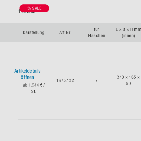
% SALE
1 Artikel
für
L × B × H m
Darstellung
Art. Nr.
Flaschen
(innen)
Artikeldetails
öffnen
340 × 185 ×
1675.132
2
90
ab 1,944 €
/
St.