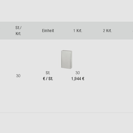
m
St./
Einheit
1 Krt.
2 Krt.
Krt.
St.
30
30
€ / St.
1,944 €