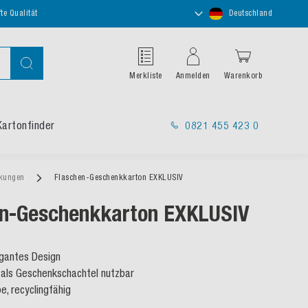
Store
te Qualität
Deutschland
auswählen
Suche
Merkliste
Anmelden
Warenkorb
Kartonfinder
0821 455 423 0
ckungen
Flaschen-Geschenkkarton EXKLUSIV
en-Geschenkkarton EXKLUSIV
egantes Design
 als Geschenkschachtel nutzbar
e, recyclingfähig