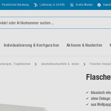
Persönliche Beratung
Lieferung in 24/48h
Gratis Muster
Geprüf
Individualisierung & Konfiguration
Aktionen & Neuheiten
ackungen, Tragetaschen
Geschenkschachteln & -boxen
Flaschen Verpa
Flasch
klassisch el
ohne Einlage
aus Wellpapp