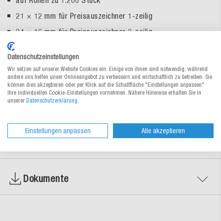
auf Rollen zu 1.200 Stück
21 × 12 mm für Preisauszeichner 1-zeilig
24 × 16 mm für Preisauszeichner 2-zeilig
1 VE = 10 Rollen
Datenschutzeinstellungen
Wir setzen auf unserer Website Cookies ein. Einige von ihnen sind notwendig, während
andere uns helfen unser Onlineangebot zu verbessern und wirtschaftlich zu betreiben. Sie
können dies akzeptieren oder per Klick auf die Schaltfläche "Einstellungen anpassen"
Ihre individuellen Cookie-Einstellungen vornehmen. Nähere Hinweise erhalten Sie in
Zur Bestelltabelle ↑
Beratung anfordern
unserer
Datenschutzerklärung
.
Einstellungen anpassen
Alle akzeptieren
Materialeigenschaften
Dokumente