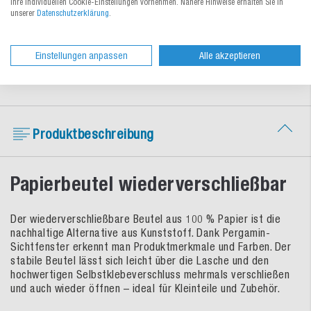
Ihre individuellen Cookie-Einstellungen vornehmen. Nähere Hinweise erhalten Sie in
Schnelle Lieferung
unserer
Datenschutzerklärung
.
Umfangreiches Lagersortiment sofort
lieferbar oder zum Wunschtermin
Einstellungen anpassen
Alle akzeptieren
Produktbeschreibung
Papierbeutel wiederverschließbar
Der wiederverschließbare Beutel aus 100 % Papier ist die
nachhaltige Alternative aus Kunststoff. Dank Pergamin-
Sichtfenster erkennt man Produktmerkmale und Farben. Der
stabile Beutel lässt sich leicht über die Lasche und den
hochwertigen Selbstklebeverschluss mehrmals verschließen
und auch wieder öffnen – ideal für Kleinteile und Zubehör.