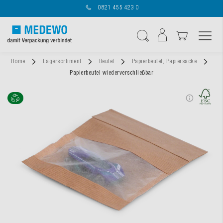
0821 455 423 0
Navigation umschal
Suche
Home
Lagersortiment
Beutel
Papierbeutel, Papiersäcke
Papierbeutel wiederverschließbar