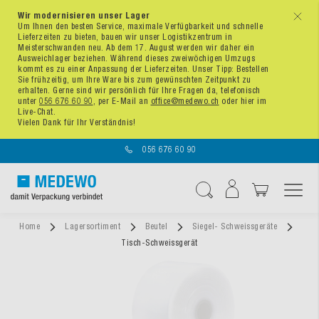
Wir modernisieren unser Lager
x
Um Ihnen den besten Service, maximale Verfügbarkeit und schnelle
Lieferzeiten zu bieten, bauen wir unser Logistikzentrum in
Meisterschwanden neu. Ab dem 17. August werden wir daher ein
Ausweichlager beziehen. Während dieses zweiwöchigen Umzugs
kommt es zu einer Anpassung der Lieferzeiten. Unser Tipp: Bestellen
Sie frühzeitig, um Ihre Ware bis zum gewünschten Zeitpunkt zu
erhalten. Gerne sind wir persönlich für Ihre Fragen da, telefonisch
unter
056 676 60 90
, per E-Mail an
office@medewo.ch
oder hier im
Live-Chat.
Vielen Dank für Ihr Verständnis!
056 676 60 90
Navigation umschal
Suche
Home
Lagersortiment
Beutel
Siegel- Schweissgeräte
Tisch-Schweissgerät