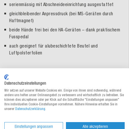
serienmässig mit Abschneideeinrichtung ausgestattet
gleichbleibender Anpressdruck (bei MS-Geräten durch
Haftmagnet)
beide Hände frei bei den HA-Geräten – dank praktischem
Fusspedal
auch geeignet für alubeschichtete Beutel und
Luftpolsterfolien
Technische Daten:
Manuelles Schweissgerät
Datenschutzeinstellungen
max. Folienstärke:
2 x 0,200 mm/200 µm
Wir setzen auf unserer Website Cookies ein. Einige von ihnen sind notwendig, während
andere uns helfen unser Onlineangebot zu verbessern und wirtschaftlich zu betreiben. Sie
Schweissnahtbreite:
3 mm
können dies akzeptieren oder per Klick auf die Schaltfläche "Einstellungen anpassen"
Schweisszeit:
stufenlos einstellbar
Ihre individuellen Cookie-Einstellungen vornehmen. Nähere Hinweise erhalten Sie in
Kühlzeit:
stufenlos einstellbar
unserer
Datenschutzerklärung
.
Leistung:
360/450 W
Netzanschluss:
230 V/50 Hz
Fuss-Schalter:
nein
Einstellungen anpassen
Alle akzeptieren