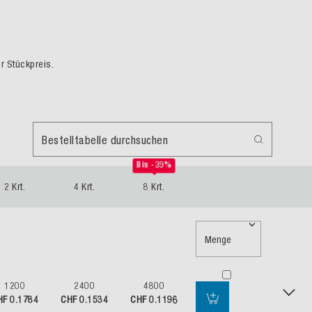
er Stückpreis.
Bestelltabelle durchsuchen
Bis -39%
2 Krt.
4 Krt.
8 Krt.
Menge
1200
2400
4800
HF 0.1784
CHF 0.1534
CHF 0.1196