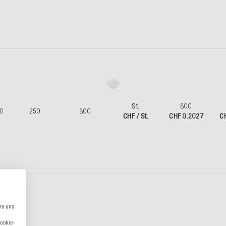
St.
600
60
250
600
CHF / St.
CHF 0.2027
C
re uns
Cookie-