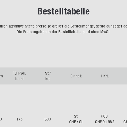
Bestelltabelle
rch attraktive Staffelpreise: je größer die Bestellmenge, desto günstiger d
Die Preisangaben in der Bestelltabelle sind ohne MwSt.
Füll-Vol.
St./
mm
Einheit
1 Krt.
in ml
Krt.
St.
600
40
175
600
CHF / St.
CHF 0.1982
C