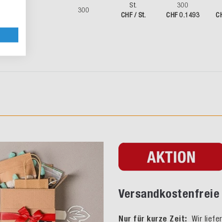
St.
300
10
300
CHF / St.
CHF 0.1493
C
Versandkostenfreie 
Nur für kurze Zeit:
Wir liefe