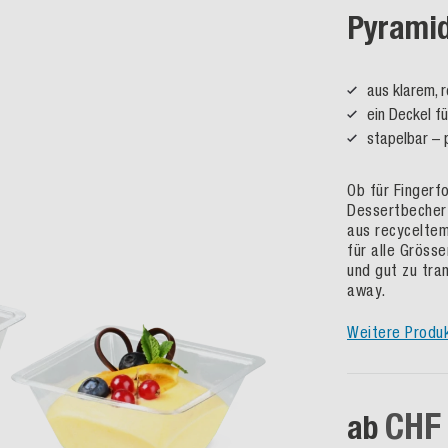
Pyramid
aus klarem, 
ein Deckel f
stapelbar – 
Ob für Fingerf
Dessertbecher 
aus recyceltem
für alle Gröss
und gut zu tran
away.
Weitere Produ
CHF
ab