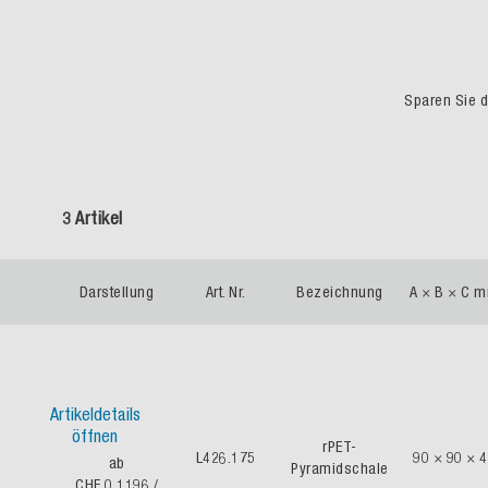
Sparen Sie du
3 Artikel
Darstellung
Art. Nr.
Bezeichnung
A × B × C 
Artikeldetails
öffnen
rPET-
L426.175
90 × 90 × 
ab
Pyramidschale
CHF 0.1196
/