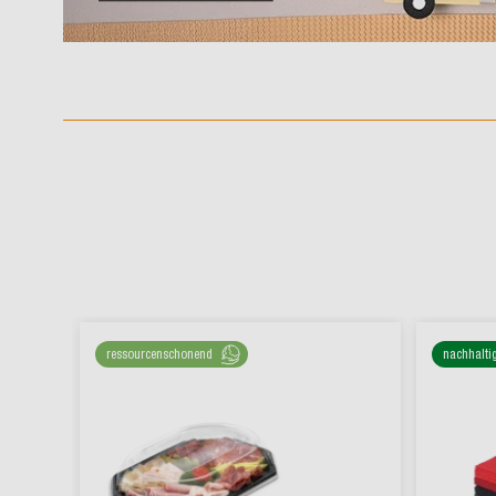
ressourcenschonend
nachhalti