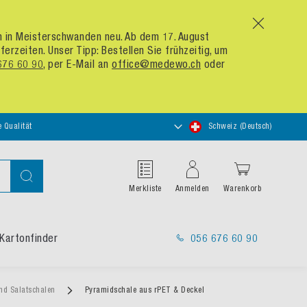
x
um in Meisterschwanden neu. Ab dem 17. August
zeiten. Unser Tipp: Bestellen Sie frühzeitig, um
676 60 90
, per E-Mail an
office@medewo.ch
oder
Store
e Qualität
Schweiz (Deutsch)
auswählen
Suche
Merkliste
Anmelden
Warenkorb
Kartonfinder
056 676 60 90
nd Salatschalen
Pyramidschale aus rPET & Deckel