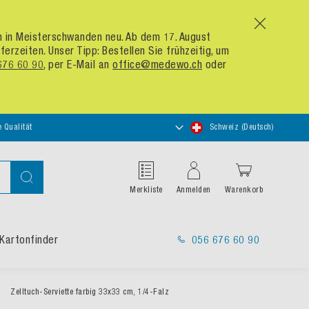
x
um in Meisterschwanden neu. Ab dem 17. August
zeiten. Unser Tipp: Bestellen Sie frühzeitig, um
676 60 90
, per E-Mail an
office@medewo.ch
oder
Store
e Qualität
Schweiz (Deutsch)
auswählen
Suche
Merkliste
Anmelden
Warenkorb
Kartonfinder
056 676 60 90
Zelltuch-Serviette farbig 33x33 cm, 1/4-Falz