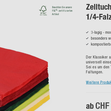
Zelltuc
Beachten Sie unsere
®
FSC
-zertifizierten
1/4-Fal
Artikel
3-lagig - mo
besonders w
kompostierb
Der Klassiker 
universell ein
Sei es um den 
Faltungen.
Weitere Produ
CHF
ab