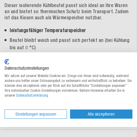
Dieser isolierende Kühlbeutel passt sich ideal an Ihre Waren
an und bietet so thermischen Schutz beim Transport. Zudem
ist das Kissen auch als Wärmespeicher nutzbar.
leistungsfähiger Temperaturspeicher
Beutel bleibt weich und passt sich perfekt an (bei Kühlung
bis auf 0 °C)
auch als Wärmespeicher nutzbar (aufheizbar bis max. + 30
°C)
Datenschutzeinstellungen
wiederverwendbar
Wir setzen auf unserer Website Cookies ein. Einige von ihnen sind notwendig, während
andere uns helfen unser Onlineangebot zu verbessern und wirtschaftlich zu betreiben. Sie
wasserbasierendes Kühlmittel, gesundheitlich unbedenklich
können dies akzeptieren oder per Klick auf die Schaltfläche "Einstellungen anpassen"
Ihre individuellen Cookie-Einstellungen vornehmen. Nähere Hinweise erhalten Sie in
geliefert in luftdurchlässigen Kartons
unserer
Datenschutzerklärung
.
Einstellungen anpassen
Alle akzeptieren
Zur Bestelltabelle ↑
Beratung anfordern