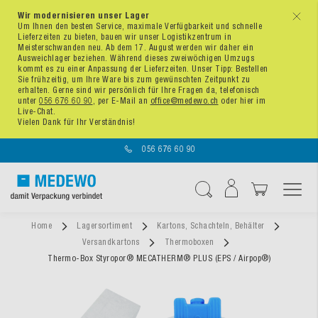
Wir modernisieren unser Lager
x
Um Ihnen den besten Service, maximale Verfügbarkeit und schnelle
Lieferzeiten zu bieten, bauen wir unser Logistikzentrum in
Meisterschwanden neu. Ab dem 17. August werden wir daher ein
Ausweichlager beziehen. Während dieses zweiwöchigen Umzugs
kommt es zu einer Anpassung der Lieferzeiten. Unser Tipp: Bestellen
Sie frühzeitig, um Ihre Ware bis zum gewünschten Zeitpunkt zu
erhalten. Gerne sind wir persönlich für Ihre Fragen da, telefonisch
unter
056 676 60 90
, per E-Mail an
office@medewo.ch
oder hier im
Live-Chat.
Vielen Dank für Ihr Verständnis!
056 676 60 90
Navigation umschal
Suche
Home
Lagersortiment
Kartons, Schachteln, Behälter
Versandkartons
Thermoboxen
Thermo-Box Styropor® MECATHERM® PLUS (EPS / Airpop®)