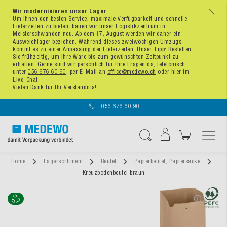
Wir modernisieren unser Lager
x
Um Ihnen den besten Service, maximale Verfügbarkeit und schnelle
Lieferzeiten zu bieten, bauen wir unser Logistikzentrum in
Meisterschwanden neu. Ab dem 17. August werden wir daher ein
Ausweichlager beziehen. Während dieses zweiwöchigen Umzugs
kommt es zu einer Anpassung der Lieferzeiten. Unser Tipp: Bestellen
Sie frühzeitig, um Ihre Ware bis zum gewünschten Zeitpunkt zu
erhalten. Gerne sind wir persönlich für Ihre Fragen da, telefonisch
unter
056 676 60 90
, per E-Mail an
office@medewo.ch
oder hier im
Live-Chat.
Vielen Dank für Ihr Verständnis!
056 676 60 90
Navigation umschal
Suche
Home
Lagersortiment
Beutel
Papierbeutel, Papiersäcke
Kreuzbodenbeutel braun