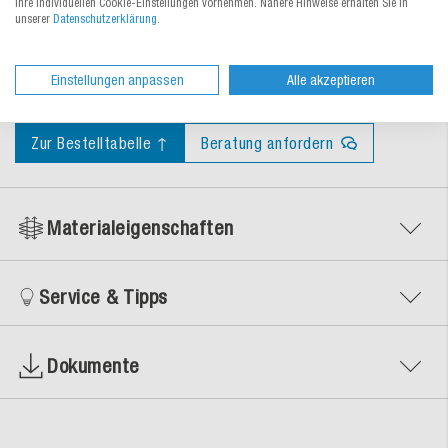
Ihre individuellen Cookie-Einstellungen vornehmen. Nähere Hinweise erhalten Sie in
unserer
Datenschutzerklärung
.
Zertifikate
Einstellungen anpassen
Alle akzeptieren
Zur Bestelltabelle ↑
Beratung anfordern
Materialeigenschaften
Service & Tipps
Dokumente